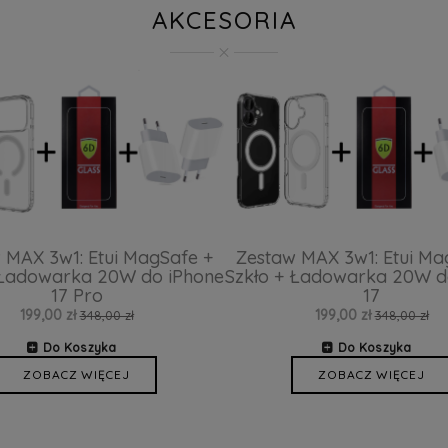
AKCESORIA
 MAX 3w1: Etui MagSafe +
Zestaw MAX 3w1: Etui Ma
 Ładowarka 20W do iPhone
Szkło + Ładowarka 20W d
17 Pro
17
199,00 zł
199,00 zł
348,00 zł
348,00 zł
Do Koszyka
Do Koszyka
ZOBACZ WIĘCEJ
ZOBACZ WIĘCEJ