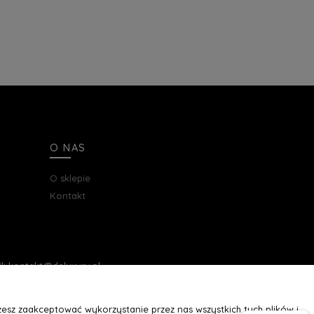
O NAS
O sklepie
Kontakt
ail: kontakt@deluxury.pl
esz zaakceptować wykorzystanie przez nas wszystkich tych plików i