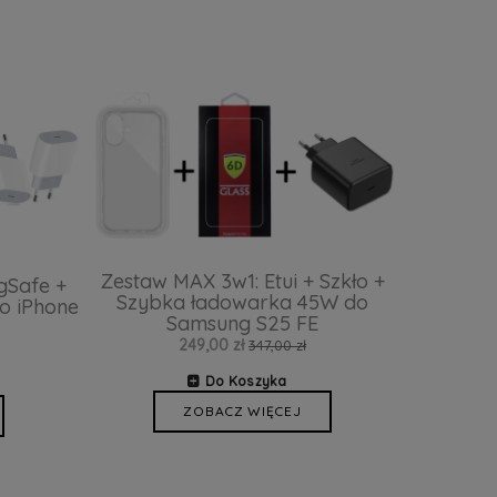
Zestaw MAX 3w1: Etui + Szkło +
gSafe +
Szybka ładowarka 45W do
o iPhone
Samsung S25 FE
249,00 zł
347,00 zł
Do Koszyka
ZOBACZ WIĘCEJ