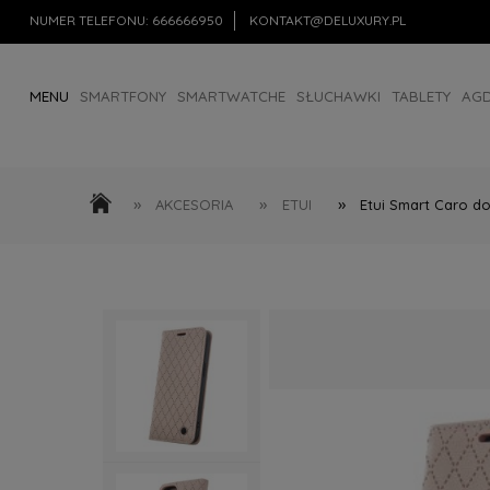
NUMER TELEFONU:
666666950
KONTAKT@DELUXURY.PL
MENU
SMARTFONY
SMARTWATCHE
SŁUCHAWKI
TABLETY
AG
AKCESORIA
OUTLET
»
»
»
AKCESORIA
ETUI
Etui Smart Caro do