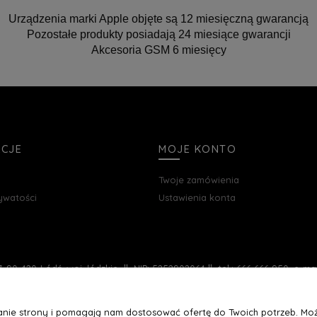
Urządzenia marki Apple objęte są 12 miesięczną gwarancją
Pozostałe produkty posiadają 24 miesiące gwarancji
Akcesoria GSM 6 miesięcy
ACJE
MOJE KONTO
Twoje zamówienia
rywatości
Ustawienia konta
, 90-420 Łódź, woj. łódzkie || NIP: 5252902064 || tel.: 666 666 950, e-m
łanie strony i pomagają nam dostosować ofertę do Twoich potrzeb. Moż