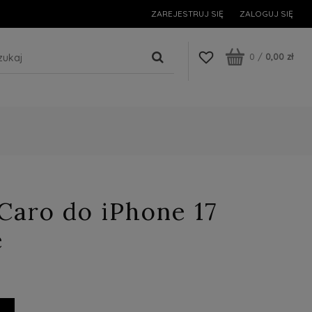
ZAREJESTRUJ SIĘ
ZALOGUJ SIĘ
0
/
0,00 zł
Caro do iPhone 17
e