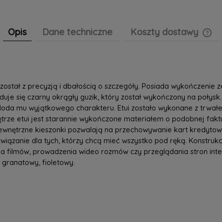
Opis
Dane techniczne
Koszty dostawy
Cen
pła
ostał z precyzją i dbałością o szczegóły. Posiada wykończenie z
 się czarny okrągły guzik, który został wykończony na połysk. T
doda mu wyjątkowego charakteru. Etui zostało wykonane z trwałej
nętrze etui jest starannie wykończone materiałem o podobnej fak
wnętrzne kieszonki pozwalają na przechowywanie kart kredytowy
wiązanie dla tych, którzy chcą mieć wszystko pod ręką. Konstrukc
ania filmów, prowadzenia wideo rozmów czy przeglądania stron i
 granatowy, fioletowy.