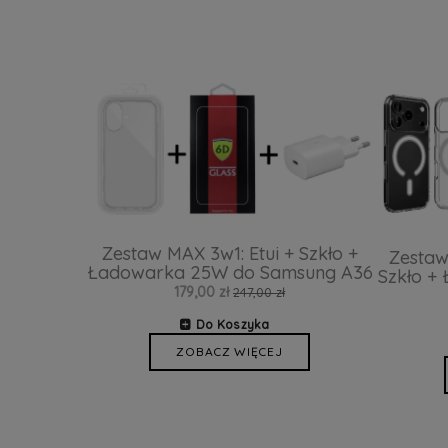
Zestaw MAX 3w1: Etui + Szkło +
Zestaw
Ładowarka 25W do Samsung A36
Szkło +
179,00 zł
247,00 zł
Do Koszyka
ZOBACZ WIĘCEJ