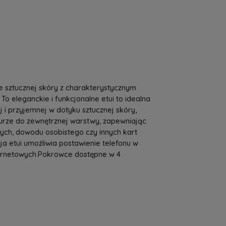
a nie zawiera ewentualnych kosztów
tności
e sztucznej skóry z charakterystycznym
o eleganckie i funkcjonalne etui to idealna
 i przyjemnej w dotyku sztucznej skóry,
turze do zewnętrznej warstwy, zapewniając
ch, dowodu osobistego czy innych kart
ja etui umożliwia postawienie telefonu w
nternetowych.Pokrowce dostępne w 4