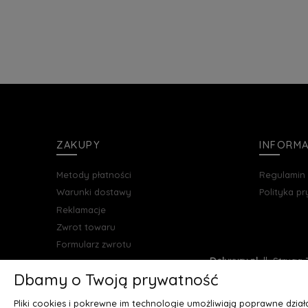
ZAKUPY
INFORM
Metody płatności
Regulamin
Warunki dostawy
Polityka p
Reklamacje
Zwrot towaru
Formularz zwrotu
Deluxury.pl
|| Struga 7
Dbamy o Twoją prywatność
Pliki cookies i pokrewne im technologie umożliwiają poprawne dzia