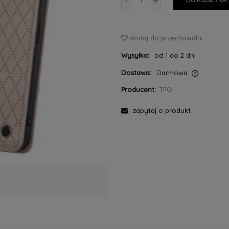
-
+
DO KOSZYKA
dodaj do przechowalni
Wysyłka:
od 1 do 2 dni
Dostawa:
Darmowa
Producent:
TFO
Cena nie zawiera ewentualnych kosztów
płatności
zapytaj o produkt