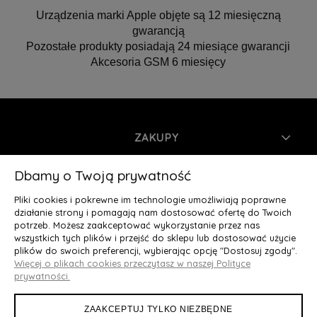
Urządzenia marki Apple objęte są 12 miesięczną
gwarancją
Pozostałe produkty posiadają 24 miesiące gwarancji
Akcesoria GSM 6 miesięcy
ZAKUPY
INFORMACJE
Dbamy o Twoją prywatność
Pliki cookies i pokrewne im technologie umożliwiają poprawne
MOJE KONTO
działanie strony i pomagają nam dostosować ofertę do Twoich
potrzeb. Możesz zaakceptować wykorzystanie przez nas
wszystkich tych plików i przejść do sklepu lub dostosować użycie
O NAS
plików do swoich preferencji, wybierając opcję "Dostosuj zgody".
Więcej o plikach cookies przeczytasz w naszej Polityce
Deluxury.pl
|| Struga 7, 90-420 Łódź, woj. łódzkie || NIP:
prywatności.
5252902064 || tel.: 666 666 950, e-mail: kontakt@deluxury.pl
ZAAKCEPTUJ TYLKO NIEZBĘDNE