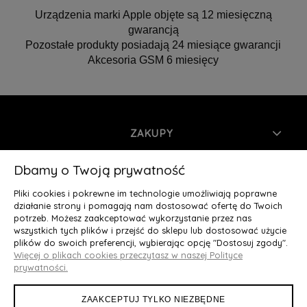
Urządzenia marki Apple objęte są 12 miesięczną
gwarancją
Pozostałe produkty posiadają 24 miesiące gwarancji
Akcesoria GSM 6 miesięcy
ZAKUPY
INFORMACJE
Dbamy o Twoją prywatność
Pliki cookies i pokrewne im technologie umożliwiają poprawne
MOJE KONTO
działanie strony i pomagają nam dostosować ofertę do Twoich
potrzeb. Możesz zaakceptować wykorzystanie przez nas
wszystkich tych plików i przejść do sklepu lub dostosować użycie
O NAS
plików do swoich preferencji, wybierając opcję "Dostosuj zgody".
Więcej o plikach cookies przeczytasz w naszej Polityce
Deluxury.pl
|| Struga 7, 90-420 Łódź, woj. łódzkie || NIP:
prywatności.
5252902064 || tel.: 666 666 950, e-mail: kontakt@deluxury.pl
ZAAKCEPTUJ TYLKO NIEZBĘDNE