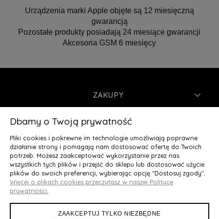
Urządzenia marki Apple objęte są 12 miesięczną
gwarancją
Pozostałe produkty posiadają 24 miesiące gwarancji
Akcesoria GSM 6 miesięcy
ZAKUPY
INFORMACJE
Dbamy o Twoją prywatność
Pliki cookies i pokrewne im technologie umożliwiają poprawne
MOJE KONTO
działanie strony i pomagają nam dostosować ofertę do Twoich
potrzeb. Możesz zaakceptować wykorzystanie przez nas
wszystkich tych plików i przejść do sklepu lub dostosować użycie
O NAS
plików do swoich preferencji, wybierając opcję "Dostosuj zgody".
Więcej o plikach cookies przeczytasz w naszej Polityce
Deluxury.pl
|| Struga 7, 90-420 Łódź, woj. łódzkie || NIP:
prywatności.
5252902064 || tel.: 666 666 950, e-mail: kontakt@deluxury.pl
ZAAKCEPTUJ TYLKO NIEZBĘDNE