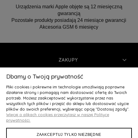
Urządzenia marki Apple objęte są 12 miesięczną
gwarancją
Pozostałe produkty posiadają 24 miesiące gwarancji
Akcesoria GSM 6 miesięcy
ZAKUPY
INFORMACJE
Dbamy o Twoją prywatność
Pliki cookies i pokrewne im technologie umożliwiają poprawne
MOJE KONTO
działanie strony i pomagają nam dostosować ofertę do Twoich
potrzeb. Możesz zaakceptować wykorzystanie przez nas
wszystkich tych plików i przejść do sklepu lub dostosować użycie
O NAS
plików do swoich preferencji, wybierając opcję "Dostosuj zgody".
Więcej o plikach cookies przeczytasz w naszej Polityce
Deluxury.pl
|| Struga 7, 90-420 Łódź, woj. łódzkie || NIP:
prywatności.
5252902064 || tel.: 666 666 950, e-mail: kontakt@deluxury.pl
ZAAKCEPTUJ TYLKO NIEZBĘDNE