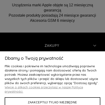
Urządzenia marki Apple objęte są 12 miesięczną
gwarancją
Pozostałe produkty posiadają 24 miesiące gwarancji
Akcesoria GSM 6 miesięcy
ZAKUPY
INFORMACJE
Dbamy o Twoją prywatność
Pliki cookies i pokrewne im technologie umożliwiają poprawne
MOJE KONTO
działanie strony i pomagają nam dostosować ofertę do Twoich
potrzeb. Możesz zaakceptować wykorzystanie przez nas
wszystkich tych plików i przejść do sklepu lub dostosować użycie
O NAS
plików do swoich preferencji, wybierając opcję "Dostosuj zgody".
Więcej o plikach cookies przeczytasz w naszej Polityce
Deluxury.pl
|| Struga 7, 90-420 Łódź, woj. łódzkie || NIP:
prywatności.
5252902064 || tel.: 666 666 950, e-mail: kontakt@deluxury.pl
ZAAKCEPTUJ TYLKO NIEZBĘDNE