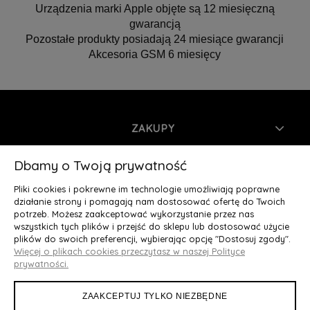
Urządzenia marki Apple objęte są 12 miesięczną
gwarancją
Pozostałe produkty posiadają 24 miesiące gwarancji
Akcesoria GSM 6 miesięcy
ZAKUPY
INFORMACJE
Dbamy o Twoją prywatność
Pliki cookies i pokrewne im technologie umożliwiają poprawne
MOJE KONTO
działanie strony i pomagają nam dostosować ofertę do Twoich
potrzeb. Możesz zaakceptować wykorzystanie przez nas
wszystkich tych plików i przejść do sklepu lub dostosować użycie
O NAS
plików do swoich preferencji, wybierając opcję "Dostosuj zgody".
Więcej o plikach cookies przeczytasz w naszej Polityce
Deluxury.pl
|| Struga 7, 90-420 Łódź, woj. łódzkie || NIP:
prywatności.
5252902064 || tel.: 666 666 950, e-mail: kontakt@deluxury.pl
ZAAKCEPTUJ TYLKO NIEZBĘDNE