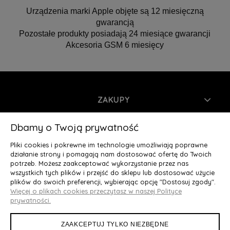
Urządzenia marki Apple objęte są 12 miesięczną
gwarancją
Pozostałe produkty posiadają 24 miesiące gwarancji
Akcesoria GSM 6 miesięcy
ZAKUPY
INFORMACJE
Dbamy o Twoją prywatność
Pliki cookies i pokrewne im technologie umożliwiają poprawne
MOJE KONTO
działanie strony i pomagają nam dostosować ofertę do Twoich
potrzeb. Możesz zaakceptować wykorzystanie przez nas
wszystkich tych plików i przejść do sklepu lub dostosować użycie
O NAS
plików do swoich preferencji, wybierając opcję "Dostosuj zgody".
Więcej o plikach cookies przeczytasz w naszej Polityce
Deluxury.pl
|| Struga 7, 90-420 Łódź, woj. łódzkie || NIP:
prywatności.
5252902064 || tel.: 666 666 950, e-mail: kontakt@deluxury.pl
ZAAKCEPTUJ TYLKO NIEZBĘDNE