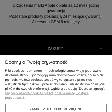
Urządzenia marki Apple objęte są 12 miesięczną
gwarancją
Pozostałe produkty posiadają 24 miesiące gwarancji
Akcesoria GSM 6 miesięcy
ZAKUPY
INFORMACJE
Dbamy o Twoją prywatność
Pliki cookies i pokrewne im technologie umożliwiają poprawne
MOJE KONTO
działanie strony i pomagają nam dostosować ofertę do Twoich
potrzeb. Możesz zaakceptować wykorzystanie przez nas
wszystkich tych plików i przejść do sklepu lub dostosować użycie
O NAS
plików do swoich preferencji, wybierając opcję "Dostosuj zgody".
Więcej o plikach cookies przeczytasz w naszej Polityce
Deluxury.pl
|| Struga 7, 90-420 Łódź, woj. łódzkie || NIP:
prywatności.
5252902064 || tel.: 666 666 950, e-mail: kontakt@deluxury.pl
ZAAKCEPTUJ TYLKO NIEZBĘDNE