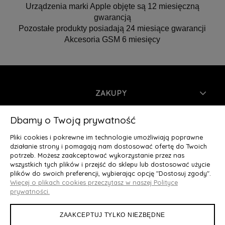
Urządzenia marki Apple objęte są 12 miesięczną
gwarancją
Pozostałe produkty posiadają 24 miesiące gwarancji
Akcesoria GSM 6 miesięcy
ZAKUPY
INFORMACJE
Dbamy o Twoją prywatność
Pliki cookies i pokrewne im technologie umożliwiają poprawne
MOJE KONTO
działanie strony i pomagają nam dostosować ofertę do Twoich
potrzeb. Możesz zaakceptować wykorzystanie przez nas
wszystkich tych plików i przejść do sklepu lub dostosować użycie
O NAS
plików do swoich preferencji, wybierając opcję "Dostosuj zgody".
Więcej o plikach cookies przeczytasz w naszej Polityce
Deluxury.pl
|| Struga 7, 90-420 Łódź, woj. łódzkie || NIP:
prywatności.
5252902064 || tel.: 666 666 950, e-mail: kontakt@deluxury.pl
ZAAKCEPTUJ TYLKO NIEZBĘDNE