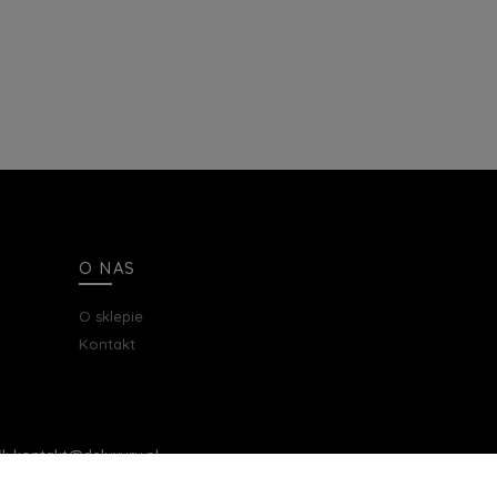
O NAS
O sklepie
Kontakt
ail: kontakt@deluxury.pl