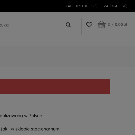
ZAREJESTRUJ SIĘ
ZALOGUJ SIĘ
0
/
0,00 zł
ealizowaną w Polsce.
jak i w sklepie stacjonarnym.