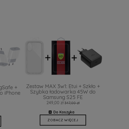
Zestaw MAX 3w1: Etui + Szkło +
gSafe +
Szybka ładowarka 45W do
o iPhone
Samsung S25 FE
249,00 zł
347,00 zł
Do Koszyka
ZOBACZ WIĘCEJ