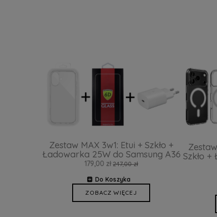
Zestaw MAX 3w1: Etui + Szkło +
Zestaw
Ładowarka 25W do Samsung A36
Szkło +
179,00 zł
247,00 zł
Do Koszyka
ZOBACZ WIĘCEJ