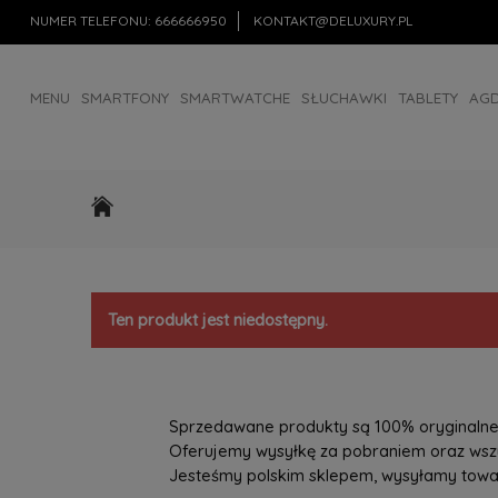
NUMER TELEFONU:
666666950
KONTAKT@DELUXURY.PL
MENU
SMARTFONY
SMARTWATCHE
SŁUCHAWKI
TABLETY
AG
AKCESORIA
OUTLET
Ten produkt jest niedostępny.
Sprzedawane produkty są 100% oryginalne, 
Oferujemy wysyłkę za pobraniem oraz wszys
Jesteśmy polskim sklepem, wysyłamy towary 