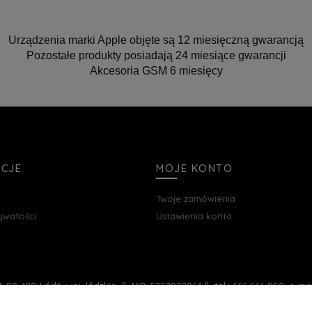
Urządzenia marki Apple objęte są 12 miesięczną gwarancją
Pozostałe produkty posiadają 24 miesiące gwarancji
Akcesoria GSM 6 miesięcy
ACJE
MOJE KONTO
Twoje zamówienia
rywatości
Ustawienia konta
, 90-420 Łódź, woj. łódzkie || NIP: 5252902064 || tel.: 666 666 950, e-m