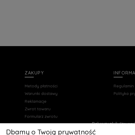
ZAKUPY
INFORM
Metody płatności
Regulamin
Warunki dostawy
Polityka p
Reklamacje
Zwrot towaru
Formularz zwrotu
Deluxury.pl
|| Struga 7
Dbamy o Twoją prywatność