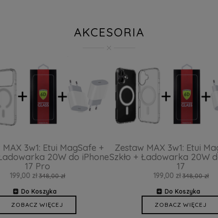
AKCESORIA
 MAX 3w1: Etui MagSafe +
Zestaw MAX 3w1: Etui Ma
 Ładowarka 20W do iPhone
Szkło + Ładowarka 20W d
17 Pro
17
199,00 zł
199,00 zł
348,00 zł
348,00 zł
Do Koszyka
Do Koszyka
ZOBACZ WIĘCEJ
ZOBACZ WIĘCEJ