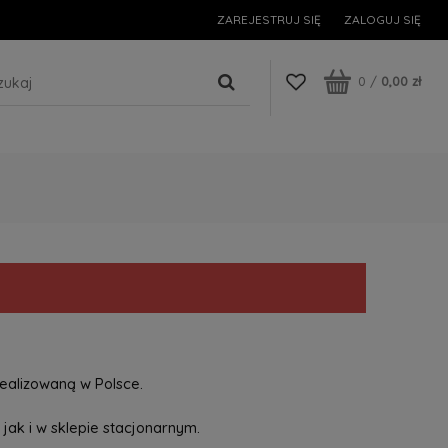
ZAREJESTRUJ SIĘ
ZALOGUJ SIĘ
0
/
0,00 zł
ealizowaną w Polsce.
jak i w sklepie stacjonarnym.