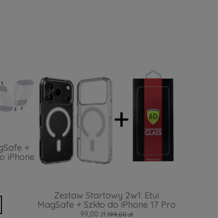
gSafe +
o iPhone
Zestaw Startowy 2w1: Etui
MagSafe + Szkło do iPhone 17 Pro
99,00 zł
199,00 zł