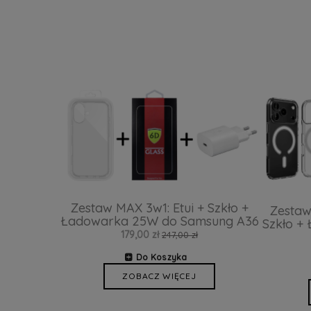
Zestaw MAX 3w1: Etui + Szkło +
Zestaw
Ładowarka 25W do Samsung A36
Szkło +
179,00 zł
247,00 zł
Do Koszyka
ZOBACZ WIĘCEJ