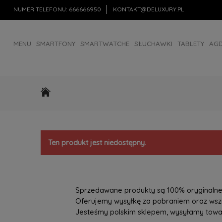
NUMER TELEFONU:
666666950
KONTAKT@DELUXURY.PL
MENU
SMARTFONY
SMARTWATCHE
SŁUCHAWKI
TABLETY
AG
AKCESORIA
OUTLET
Ten produkt jest niedostępny.
Sprzedawane produkty są 100% oryginalne, 
Oferujemy wysyłkę za pobraniem oraz wszys
Jesteśmy polskim sklepem, wysyłamy towary 