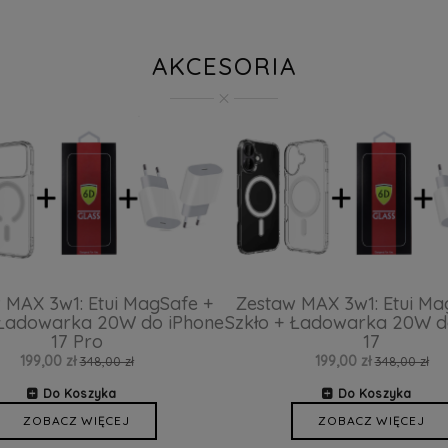
AKCESORIA
 MAX 3w1: Etui MagSafe +
Zestaw MAX 3w1: Etui Ma
 Ładowarka 20W do iPhone
Szkło + Ładowarka 20W d
17 Pro
17
199,00 zł
199,00 zł
348,00 zł
348,00 zł
Do Koszyka
Do Koszyka
ZOBACZ WIĘCEJ
ZOBACZ WIĘCEJ