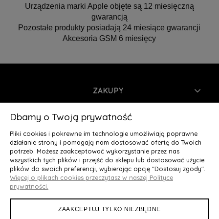
Urządzenia marki Apple objęte są 12 miesięczną
gwarancją
Pozostałe produkty posiadają 24 miesiące gwarancji
Akcesoria GSM 6 miesięcy
ZAKUPY
INFORMACJE
Dbamy o Twoją prywatność
Pliki cookies i pokrewne im technologie umożliwiają poprawne
MOJE KONTO
działanie strony i pomagają nam dostosować ofertę do Twoich
potrzeb. Możesz zaakceptować wykorzystanie przez nas
wszystkich tych plików i przejść do sklepu lub dostosować użycie
O NAS
plików do swoich preferencji, wybierając opcję "Dostosuj zgody".
Więcej o plikach cookies przeczytasz w naszej Polityce
Deluxury.pl
|| Struga 7, 90-420 Łódź, woj. łódzkie || NIP:
prywatności.
5252902064 || tel.: 666 666 950, e-mail: kontakt@deluxury.pl
ZAAKCEPTUJ TYLKO NIEZBĘDNE