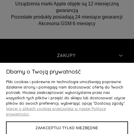
Urządzenia marki Apple objęte są 12 miesięczną
gwarancją
Pozostałe produkty posiadają 24 miesiące gwarancji
Akcesoria GSM 6 miesięcy
ZAKUPY
INFORMACJE
Dbamy o Twoją prywatność
Pliki cookies i pokrewne im technologie umożliwiają poprawne
MOJE KONTO
działanie strony i pomagają nam dostosować ofertę do Twoich
potrzeb. Możesz zaakceptować wykorzystanie przez nas
wszystkich tych plików i przejść do sklepu lub dostosować użycie
O NAS
plików do swoich preferencji, wybierając opcję "Dostosuj zgody".
Więcej o plikach cookies przeczytasz w naszej Polityce
Deluxury.pl
|| Struga 7, 90-420 Łódź, woj. łódzkie || NIP:
prywatności.
5252902064 || tel.: 666 666 950, e-mail: kontakt@deluxury.pl
ZAAKCEPTUJ TYLKO NIEZBĘDNE