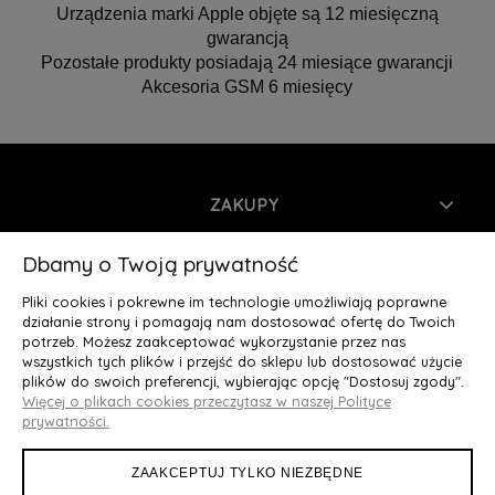
Urządzenia marki Apple objęte są 12 miesięczną
gwarancją
Pozostałe produkty posiadają 24 miesiące gwarancji
Akcesoria GSM 6 miesięcy
ZAKUPY
INFORMACJE
Dbamy o Twoją prywatność
Pliki cookies i pokrewne im technologie umożliwiają poprawne
MOJE KONTO
działanie strony i pomagają nam dostosować ofertę do Twoich
potrzeb. Możesz zaakceptować wykorzystanie przez nas
wszystkich tych plików i przejść do sklepu lub dostosować użycie
O NAS
plików do swoich preferencji, wybierając opcję "Dostosuj zgody".
Więcej o plikach cookies przeczytasz w naszej Polityce
Deluxury.pl
|| Struga 7, 90-420 Łódź, woj. łódzkie || NIP:
prywatności.
5252902064 || tel.: 666 666 950, e-mail: kontakt@deluxury.pl
ZAAKCEPTUJ TYLKO NIEZBĘDNE