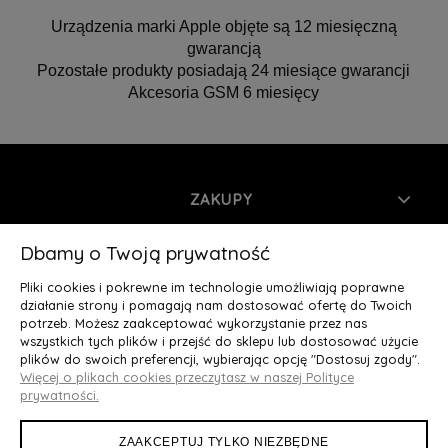
Urządzenia marki Apple objęte są 12 miesięczną
gwarancją
Pozostałe produkty posiadają 24 miesiące gwarancji
Akcesoria GSM 6 miesięcy
ZAKUPY
INFORMACJE
Dbamy o Twoją prywatność
Pliki cookies i pokrewne im technologie umożliwiają poprawne
MOJE KONTO
działanie strony i pomagają nam dostosować ofertę do Twoich
potrzeb. Możesz zaakceptować wykorzystanie przez nas
wszystkich tych plików i przejść do sklepu lub dostosować użycie
O NAS
plików do swoich preferencji, wybierając opcję "Dostosuj zgody".
Więcej o plikach cookies przeczytasz w naszej Polityce
Deluxury.pl
|| Struga 7, 90-420 Łódź, woj. łódzkie || NIP:
prywatności.
5252902064 || tel.: 666 666 950, e-mail: kontakt@deluxury.pl
ZAAKCEPTUJ TYLKO NIEZBĘDNE