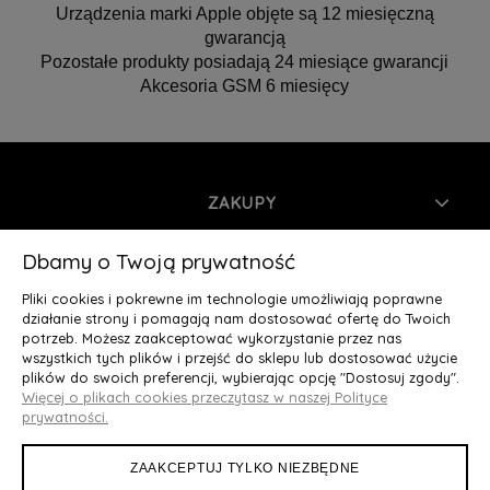
Urządzenia marki Apple objęte są 12 miesięczną
gwarancją
Pozostałe produkty posiadają 24 miesiące gwarancji
Akcesoria GSM 6 miesięcy
ZAKUPY
INFORMACJE
Dbamy o Twoją prywatność
Pliki cookies i pokrewne im technologie umożliwiają poprawne
MOJE KONTO
działanie strony i pomagają nam dostosować ofertę do Twoich
potrzeb. Możesz zaakceptować wykorzystanie przez nas
wszystkich tych plików i przejść do sklepu lub dostosować użycie
O NAS
plików do swoich preferencji, wybierając opcję "Dostosuj zgody".
Więcej o plikach cookies przeczytasz w naszej Polityce
Deluxury.pl
|| Struga 7, 90-420 Łódź, woj. łódzkie || NIP:
prywatności.
5252902064 || tel.: 666 666 950, e-mail: kontakt@deluxury.pl
ZAAKCEPTUJ TYLKO NIEZBĘDNE