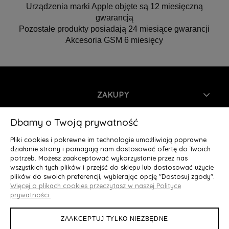
Urządzenia marki Apple objęte są 12 miesięczną
gwarancją
Pozostałe produkty posiadają 24 miesiące gwarancji
Akcesoria GSM 6 miesięcy
ZAKUPY
INFORMACJE
Dbamy o Twoją prywatność
Pliki cookies i pokrewne im technologie umożliwiają poprawne
MOJE KONTO
działanie strony i pomagają nam dostosować ofertę do Twoich
potrzeb. Możesz zaakceptować wykorzystanie przez nas
wszystkich tych plików i przejść do sklepu lub dostosować użycie
O NAS
plików do swoich preferencji, wybierając opcję "Dostosuj zgody".
Więcej o plikach cookies przeczytasz w naszej Polityce
Deluxury.pl
|| Struga 7, 90-420 Łódź, woj. łódzkie || NIP:
prywatności.
5252902064 || tel.: 666 666 950, e-mail: kontakt@deluxury.pl
ZAAKCEPTUJ TYLKO NIEZBĘDNE