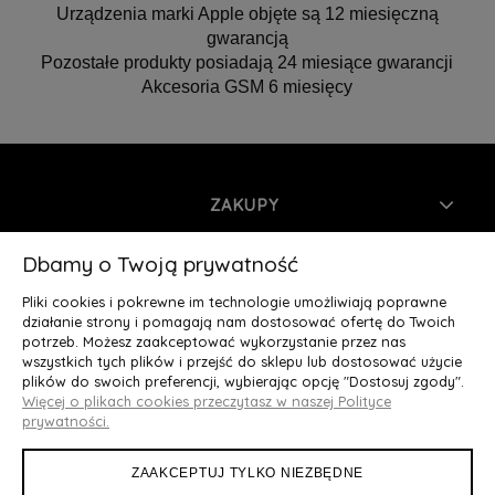
Urządzenia marki Apple objęte są 12 miesięczną
gwarancją
Pozostałe produkty posiadają 24 miesiące gwarancji
Akcesoria GSM 6 miesięcy
ZAKUPY
INFORMACJE
Dbamy o Twoją prywatność
Pliki cookies i pokrewne im technologie umożliwiają poprawne
MOJE KONTO
działanie strony i pomagają nam dostosować ofertę do Twoich
potrzeb. Możesz zaakceptować wykorzystanie przez nas
wszystkich tych plików i przejść do sklepu lub dostosować użycie
O NAS
plików do swoich preferencji, wybierając opcję "Dostosuj zgody".
Więcej o plikach cookies przeczytasz w naszej Polityce
Deluxury.pl
|| Struga 7, 90-420 Łódź, woj. łódzkie || NIP:
prywatności.
5252902064 || tel.: 666 666 950, e-mail: kontakt@deluxury.pl
ZAAKCEPTUJ TYLKO NIEZBĘDNE