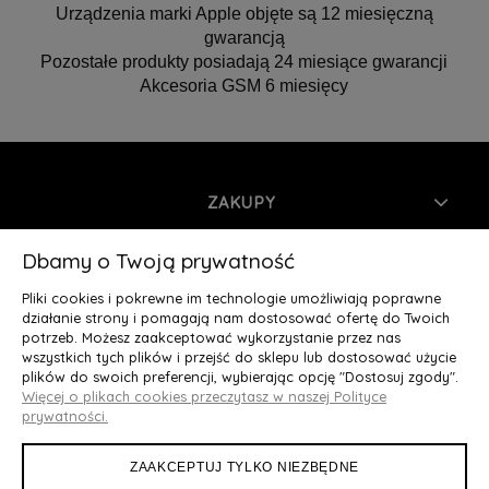
Urządzenia marki Apple objęte są 12 miesięczną
gwarancją
Pozostałe produkty posiadają 24 miesiące gwarancji
Akcesoria GSM 6 miesięcy
ZAKUPY
INFORMACJE
Dbamy o Twoją prywatność
Pliki cookies i pokrewne im technologie umożliwiają poprawne
MOJE KONTO
działanie strony i pomagają nam dostosować ofertę do Twoich
potrzeb. Możesz zaakceptować wykorzystanie przez nas
wszystkich tych plików i przejść do sklepu lub dostosować użycie
O NAS
plików do swoich preferencji, wybierając opcję "Dostosuj zgody".
Więcej o plikach cookies przeczytasz w naszej Polityce
Deluxury.pl
|| Struga 7, 90-420 Łódź, woj. łódzkie || NIP:
prywatności.
5252902064 || tel.: 666 666 950, e-mail: kontakt@deluxury.pl
ZAAKCEPTUJ TYLKO NIEZBĘDNE