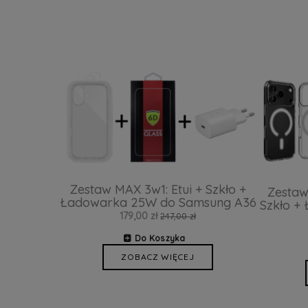
Zestaw MAX 3w1: Etui + Szkło +
Zestaw
Ładowarka 25W do Samsung A36
Szkło +
179,00 zł
247,00 zł
Do Koszyka
ZOBACZ WIĘCEJ