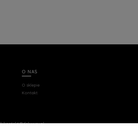
O NAS
O sklepie
Kontakt
ail: kontakt@deluxury.pl