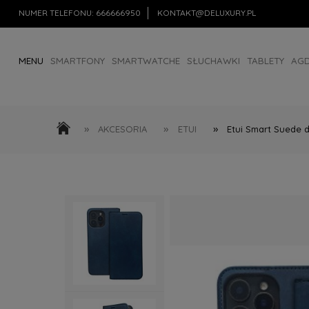
NUMER TELEFONU:
666666950
KONTAKT@DELUXURY.PL
MENU
SMARTFONY
SMARTWATCHE
SŁUCHAWKI
TABLETY
AG
AKCESORIA
OUTLET
»
»
»
AKCESORIA
ETUI
Etui Smart Suede