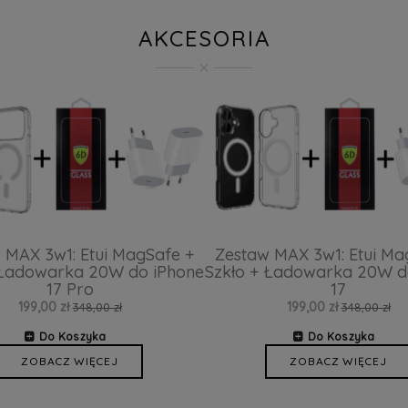
AKCESORIA
 MAX 3w1: Etui MagSafe +
Zestaw MAX 3w1: Etui Ma
 Ładowarka 20W do iPhone
Szkło + Ładowarka 20W d
17 Pro
17
199,00 zł
199,00 zł
348,00 zł
348,00 zł
Do Koszyka
Do Koszyka
ZOBACZ WIĘCEJ
ZOBACZ WIĘCEJ