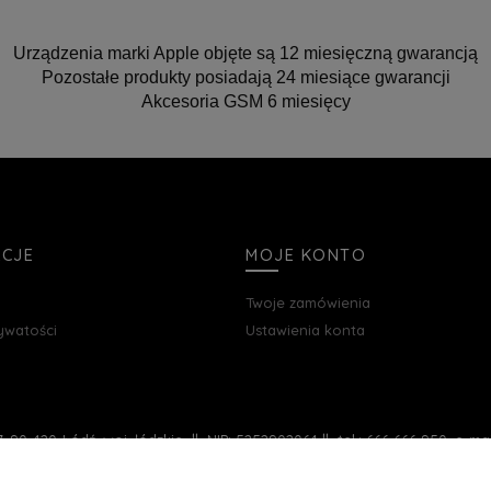
Urządzenia marki Apple objęte są 12 miesięczną gwarancją
Pozostałe produkty posiadają 24 miesiące gwarancji
Akcesoria GSM 6 miesięcy
ACJE
MOJE KONTO
Twoje zamówienia
rywatości
Ustawienia konta
, 90-420 Łódź, woj. łódzkie || NIP: 5252902064 || tel.: 666 666 950, e-m