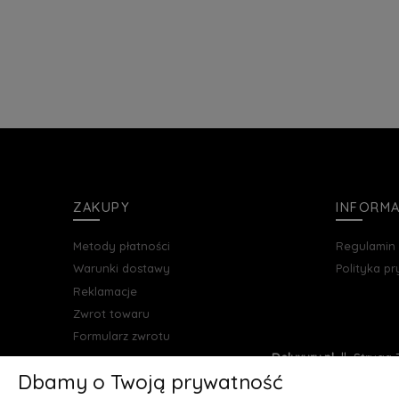
ZAKUPY
INFORM
Metody płatności
Regulamin
Warunki dostawy
Polityka p
Reklamacje
Zwrot towaru
Formularz zwrotu
Deluxury.pl
|| Struga 7
Dbamy o Twoją prywatność