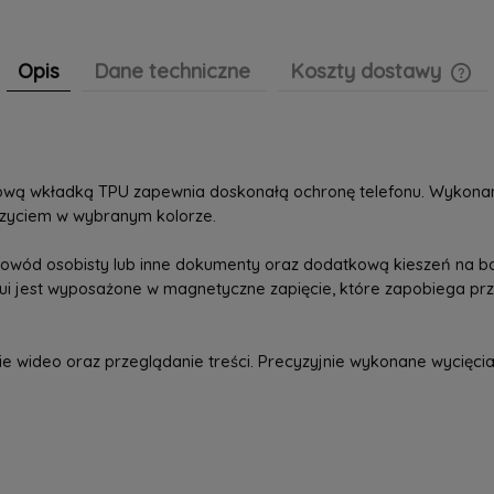
Opis
Dane techniczne
Koszty dostawy
Cen
pła
umową wkładką TPU zapewnia doskonałą ochronę telefonu. Wykona
szyciem w wybranym kolorze.
, dowód osobisty lub inne dokumenty oraz dodatkową kieszeń na 
tui jest wyposażone w magnetyczne zapięcie, które zapobiega prz
 wideo oraz przeglądanie treści. Precyzyjnie wykonane wycięcia 