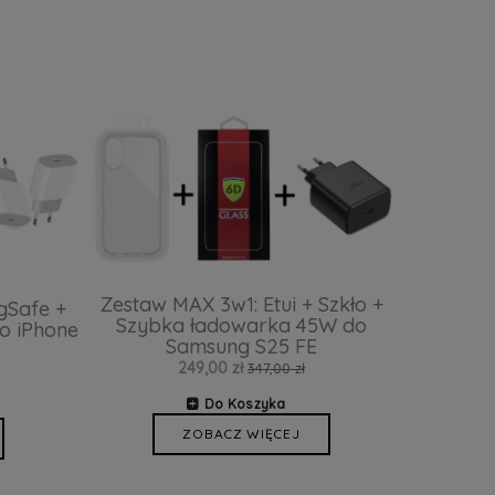
Zestaw MAX 3w1: Etui + Szkło +
gSafe +
Szybka ładowarka 45W do
o iPhone
Samsung S25 FE
249,00 zł
347,00 zł
Do Koszyka
ZOBACZ WIĘCEJ