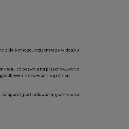
a nie zawiera ewentualnych kosztów
tności
ne z delikatnego, przyjemnego w dotyku
banknoty, co pozwala na przechowywanie
ypadkowemu otwieraniu się i chroni
na aparat, port ładowania, głośniki oraz