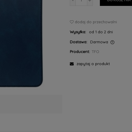
-
+
DO KOSZYKA
dodaj do przechowalni
Wysyłka:
od 1 do 2 dni
Dostawa:
Darmowa
Producent:
TFO
Cena nie zawiera ewentualnych kosztów
płatności
zapytaj o produkt