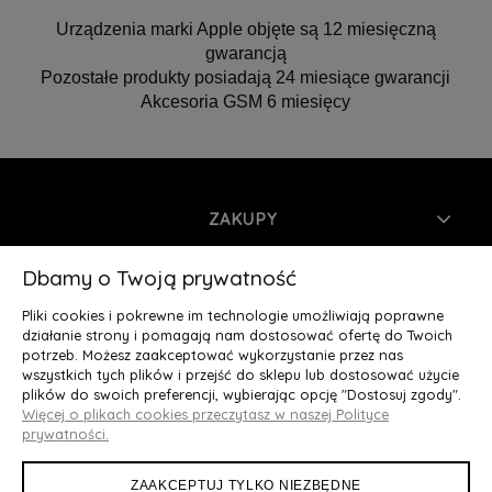
Urządzenia marki Apple objęte są 12 miesięczną
gwarancją
Pozostałe produkty posiadają 24 miesiące gwarancji
Akcesoria GSM 6 miesięcy
ZAKUPY
INFORMACJE
Dbamy o Twoją prywatność
Pliki cookies i pokrewne im technologie umożliwiają poprawne
MOJE KONTO
działanie strony i pomagają nam dostosować ofertę do Twoich
potrzeb. Możesz zaakceptować wykorzystanie przez nas
wszystkich tych plików i przejść do sklepu lub dostosować użycie
O NAS
plików do swoich preferencji, wybierając opcję "Dostosuj zgody".
Więcej o plikach cookies przeczytasz w naszej Polityce
Deluxury.pl
|| Struga 7, 90-420 Łódź, woj. łódzkie || NIP:
prywatności.
5252902064 || tel.: 666 666 950, e-mail: kontakt@deluxury.pl
ZAAKCEPTUJ TYLKO NIEZBĘDNE