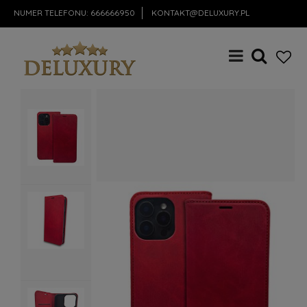
NUMER TELEFONU:
666666950
KONTAKT@DELUXURY.PL