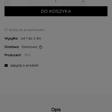
-
+
DO KOSZYKA
dodaj do przechowalni
Wysyłka:
od 1 do 2 dni
Dostawa:
Darmowa
Cena nie zawiera ewentualnych kosztów płatności
Producent:
TFO
zapytaj o produkt
Opis