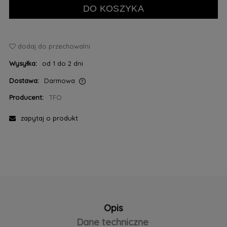
DO KOSZYKA
dodaj do przechowalni
Wysyłka:
od 1 do 2 dni
Dostawa:
Darmowa
Cena nie zawiera ewentualnych kosztów płatności
Producent:
TFO
zapytaj o produkt
Opis
Dane techniczne