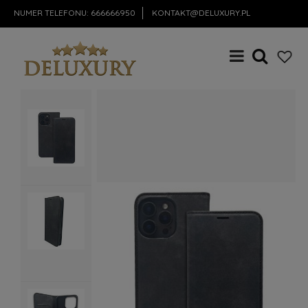
NUMER TELEFONU:
666666950
KONTAKT@DELUXURY.PL