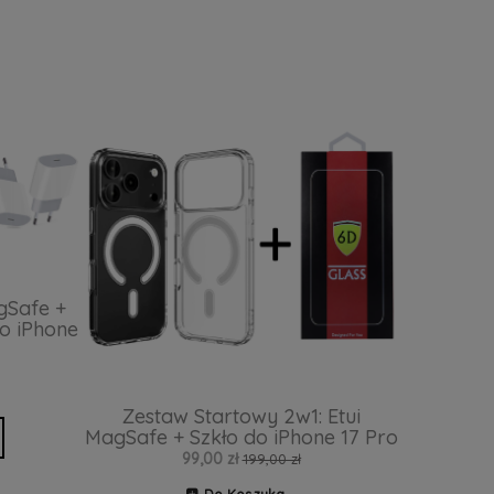
gSafe +
o iPhone
Zestaw Startowy 2w1: Etui
MagSafe + Szkło do iPhone 17 Pro
99,00 zł
199,00 zł