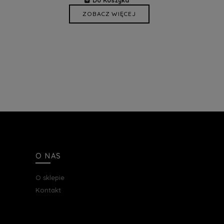
Do Koszyka
ZOBACZ WIĘCEJ
O NAS
O sklepie
Kontakt