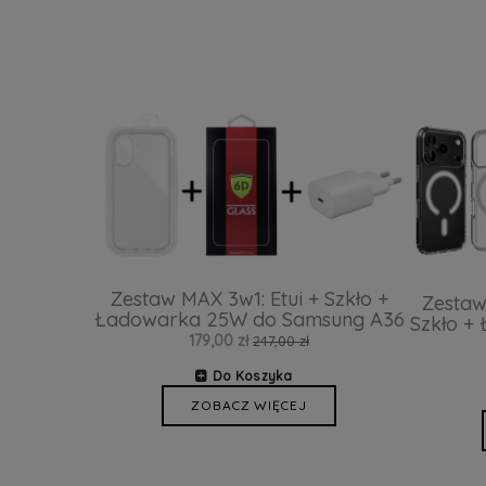
Zestaw MAX 3w1: Etui + Szkło +
Zestaw
Ładowarka 25W do Samsung A36
Szkło +
179,00 zł
247,00 zł
Do Koszyka
ZOBACZ WIĘCEJ