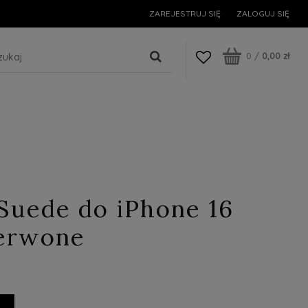
ZAREJESTRUJ SIĘ
ZALOGUJ SIĘ
0
/
0,00 zł
Suede do iPhone 16
zerwone