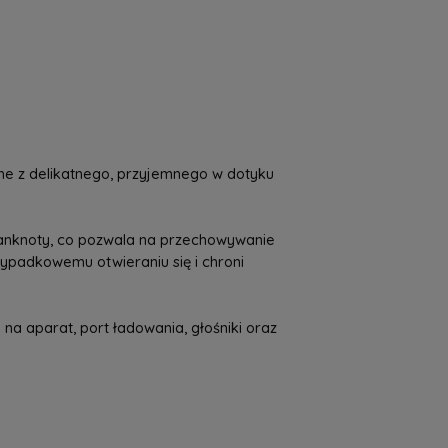
a nie zawiera ewentualnych kosztów
tności
ne z delikatnego, przyjemnego w dotyku
banknoty, co pozwala na przechowywanie
ypadkowemu otwieraniu się i chroni
na aparat, port ładowania, głośniki oraz