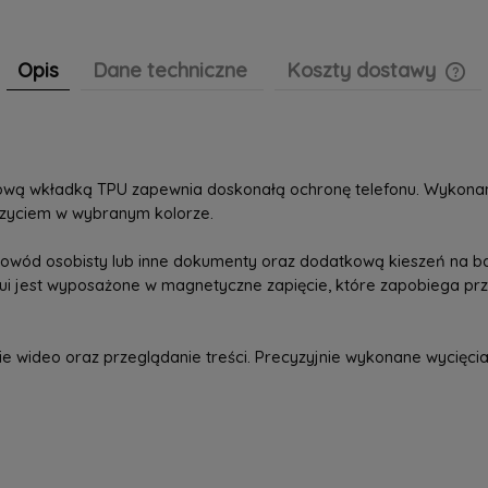
Opis
Dane techniczne
Koszty dostawy
Cen
pła
umową wkładką TPU zapewnia doskonałą ochronę telefonu. Wykona
szyciem w wybranym kolorze.
, dowód osobisty lub inne dokumenty oraz dodatkową kieszeń na 
tui jest wyposażone w magnetyczne zapięcie, które zapobiega prz
 wideo oraz przeglądanie treści. Precyzyjnie wykonane wycięcia 