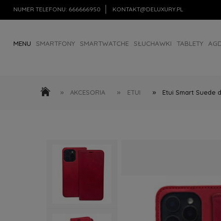
NUMER TELEFONU:
666666950
KONTAKT@DELUXURY.PL
MENU
SMARTFONY
SMARTWATCHE
SŁUCHAWKI
TABLETY
AG
AKCESORIA
OUTLET
»
»
»
AKCESORIA
ETUI
Etui Smart Suede d