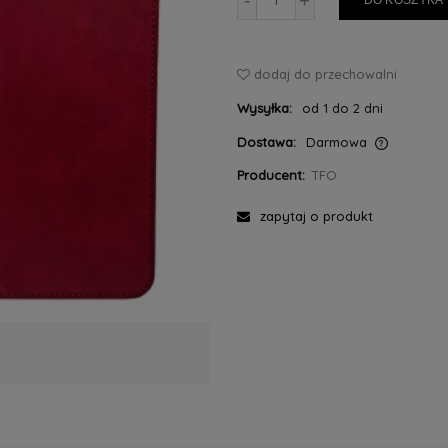
-
+
DO KOSZYKA
dodaj do przechowalni
Wysyłka:
od 1 do 2 dni
Dostawa:
Darmowa
Producent:
TFO
Cena nie zawiera ewentualnych kosztów
płatności
zapytaj o produkt