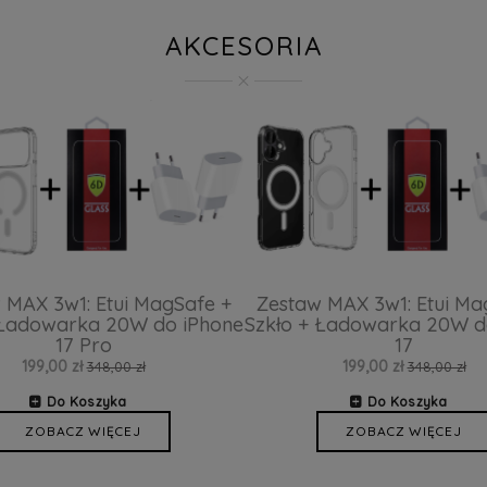
AKCESORIA
 MAX 3w1: Etui MagSafe +
Zestaw MAX 3w1: Etui Ma
 Ładowarka 20W do iPhone
Szkło + Ładowarka 20W d
17 Pro
17
199,00 zł
199,00 zł
348,00 zł
348,00 zł
Do Koszyka
Do Koszyka
ZOBACZ WIĘCEJ
ZOBACZ WIĘCEJ