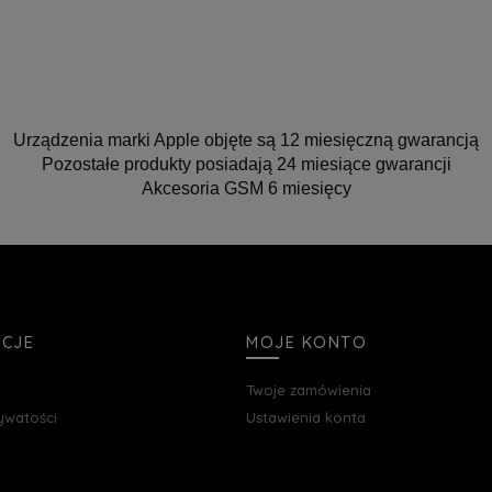
Urządzenia marki Apple objęte są 12 miesięczną gwarancją
Pozostałe produkty posiadają 24 miesiące gwarancji
Akcesoria GSM 6 miesięcy
ACJE
MOJE KONTO
Twoje zamówienia
rywatości
Ustawienia konta