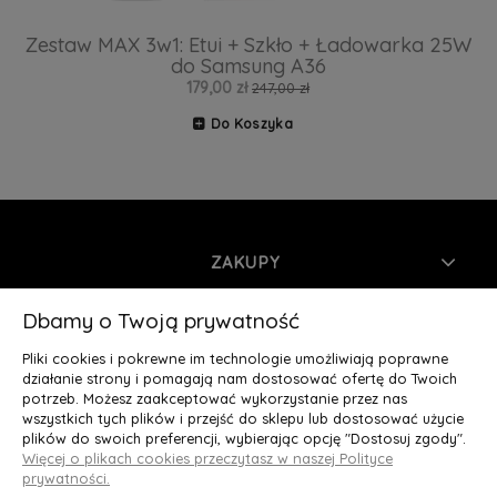
Zestaw MAX 3w1: Etui + Szkło + Ładowarka 25W
do Samsung A36
179,00 zł
247,00 zł
Do Koszyka
ZAKUPY
INFORMACJE
Dbamy o Twoją prywatność
Pliki cookies i pokrewne im technologie umożliwiają poprawne
MOJE KONTO
działanie strony i pomagają nam dostosować ofertę do Twoich
potrzeb. Możesz zaakceptować wykorzystanie przez nas
wszystkich tych plików i przejść do sklepu lub dostosować użycie
O NAS
plików do swoich preferencji, wybierając opcję "Dostosuj zgody".
Więcej o plikach cookies przeczytasz w naszej Polityce
Deluxury.pl
|| Struga 7, 90-420 Łódź, woj. łódzkie || NIP:
prywatności.
5252902064 || tel.: 666 666 950, e-mail: kontakt@deluxury.pl