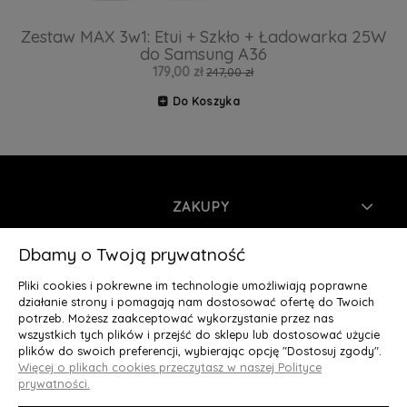
Zestaw MAX 3w1: Etui + Szkło + Ładowarka 25W
do Samsung A36
179,00 zł
247,00 zł
Do Koszyka
ZAKUPY
INFORMACJE
Dbamy o Twoją prywatność
Pliki cookies i pokrewne im technologie umożliwiają poprawne
MOJE KONTO
działanie strony i pomagają nam dostosować ofertę do Twoich
potrzeb. Możesz zaakceptować wykorzystanie przez nas
wszystkich tych plików i przejść do sklepu lub dostosować użycie
O NAS
plików do swoich preferencji, wybierając opcję "Dostosuj zgody".
Więcej o plikach cookies przeczytasz w naszej Polityce
Deluxury.pl
|| Struga 7, 90-420 Łódź, woj. łódzkie || NIP:
prywatności.
5252902064 || tel.: 666 666 950, e-mail: kontakt@deluxury.pl