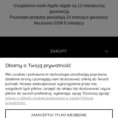
Urządzenia marki Apple objęte są 12 miesięczną
gwarancją
Pozostałe produkty posiadają 24 miesiące gwarancji
Akcesoria GSM 6 miesięcy
ZAKUPY
INFORMACJE
Dbamy o Twoją prywatność
Pliki cookies i pokrewne im technologie umożliwiają poprawne
MOJE KONTO
działanie strony i pomagają nam dostosować ofertę do Twoich
potrzeb. Możesz zaakceptować wykorzystanie przez nas
wszystkich tych plików i przejść do sklepu lub dostosować użycie
O NAS
plików do swoich preferencji, wybierając opcję "Dostosuj zgody".
Więcej o plikach cookies przeczytasz w naszej Polityce
Deluxury.pl
|| Struga 7, 90-420 Łódź, woj. łódzkie || NIP:
prywatności.
5252902064 || tel.: 666 666 950, e-mail: kontakt@deluxury.pl
ZAAKCEPTUJ TYLKO NIEZBĘDNE