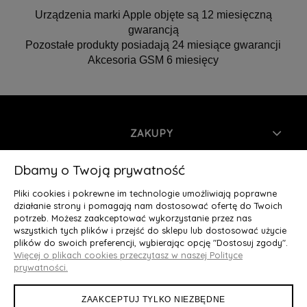
Urządzenia marki Apple objęte są 12 miesięczną
gwarancją
Pozostałe produkty posiadają 24 miesiące gwarancji
Akcesoria GSM 6 miesięcy
ZAKUPY
INFORMACJE
Dbamy o Twoją prywatność
Pliki cookies i pokrewne im technologie umożliwiają poprawne
MOJE KONTO
działanie strony i pomagają nam dostosować ofertę do Twoich
potrzeb. Możesz zaakceptować wykorzystanie przez nas
wszystkich tych plików i przejść do sklepu lub dostosować użycie
O NAS
plików do swoich preferencji, wybierając opcję "Dostosuj zgody".
Więcej o plikach cookies przeczytasz w naszej Polityce
Deluxury.pl
|| Struga 7, 90-420 Łódź, woj. łódzkie || NIP:
prywatności.
5252902064 || tel.: 666 666 950, e-mail: kontakt@deluxury.pl
ZAAKCEPTUJ TYLKO NIEZBĘDNE