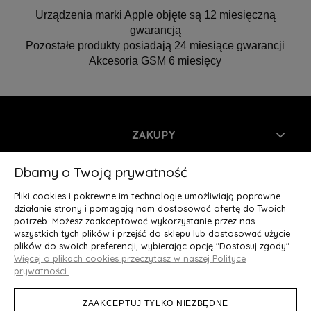
Urządzenia marki Apple objęte są 12 miesięczną
gwarancją
Pozostałe produkty posiadają 24 miesiące gwarancji
Akcesoria GSM 6 miesięcy
ZAKUPY
INFORMACJE
Dbamy o Twoją prywatność
Pliki cookies i pokrewne im technologie umożliwiają poprawne
MOJE KONTO
działanie strony i pomagają nam dostosować ofertę do Twoich
potrzeb. Możesz zaakceptować wykorzystanie przez nas
wszystkich tych plików i przejść do sklepu lub dostosować użycie
O NAS
plików do swoich preferencji, wybierając opcję "Dostosuj zgody".
Więcej o plikach cookies przeczytasz w naszej Polityce
Deluxury.pl
|| Struga 7, 90-420 Łódź, woj. łódzkie || NIP:
prywatności.
5252902064 || tel.: 666 666 950, e-mail: kontakt@deluxury.pl
ZAAKCEPTUJ TYLKO NIEZBĘDNE