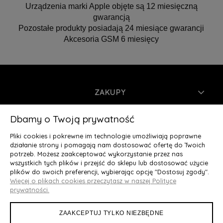
Urządzenia marki Apple objęte są 12 miesięczną
gwarancją
Pozostałe produkty posiadają 24 miesiące gwarancji
Akcesoria GSM 6 miesięcy
ZAKUPY
INFORMACJE
Dbamy o Twoją prywatność
Pliki cookies i pokrewne im technologie umożliwiają poprawne
MOJE KONTO
działanie strony i pomagają nam dostosować ofertę do Twoich
potrzeb. Możesz zaakceptować wykorzystanie przez nas
wszystkich tych plików i przejść do sklepu lub dostosować użycie
O NAS
plików do swoich preferencji, wybierając opcję "Dostosuj zgody".
Więcej o plikach cookies przeczytasz w naszej Polityce
Deluxury.pl
|| Struga 7, 90-420 Łódź, woj. łódzkie || NIP:
prywatności.
5252902064 || tel.: 666 666 950, e-mail: kontakt@deluxury.pl
ZAAKCEPTUJ TYLKO NIEZBĘDNE