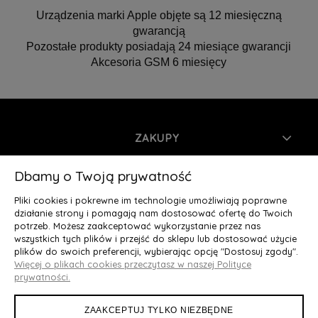
Urządzenia marki Apple objęte są 12 miesięczną
gwarancją
Pozostałe produkty posiadają 24 miesiące gwarancji
Akcesoria GSM 6 miesięcy
ZAKUPY
INFORMACJE
Dbamy o Twoją prywatność
Pliki cookies i pokrewne im technologie umożliwiają poprawne
MOJE KONTO
działanie strony i pomagają nam dostosować ofertę do Twoich
potrzeb. Możesz zaakceptować wykorzystanie przez nas
wszystkich tych plików i przejść do sklepu lub dostosować użycie
O NAS
plików do swoich preferencji, wybierając opcję "Dostosuj zgody".
Więcej o plikach cookies przeczytasz w naszej Polityce
Deluxury.pl
|| Struga 7, 90-420 Łódź, woj. łódzkie || NIP:
prywatności.
5252902064 || tel.: 666 666 950, e-mail: kontakt@deluxury.pl
ZAAKCEPTUJ TYLKO NIEZBĘDNE