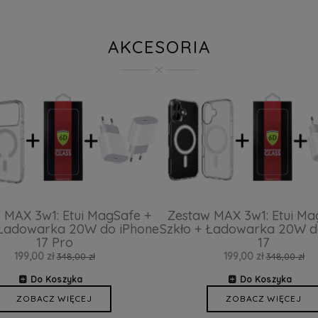
AKCESORIA
 MAX 3w1: Etui MagSafe +
Zestaw MAX 3w1: Etui Ma
 Ładowarka 20W do iPhone
Szkło + Ładowarka 20W d
17 Pro
17
199,00 zł
199,00 zł
348,00 zł
348,00 zł
Do Koszyka
Do Koszyka
ZOBACZ WIĘCEJ
ZOBACZ WIĘCEJ