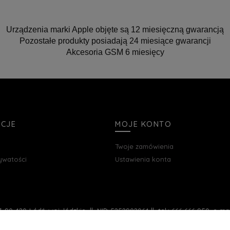
Urządzenia marki Apple objęte są 12 miesięczną gwarancją
Pozostałe produkty posiadają 24 miesiące gwarancji
Akcesoria GSM 6 miesięcy
ACJE
MOJE KONTO
Twoje zamówienia
rywatości
Ustawienia konta
, 90-420 Łódź, woj. łódzkie || NIP: 5252902064 || tel.: 666 666 950, e-m