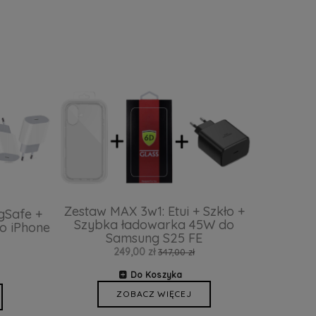
Zestaw MAX 3w1: Etui + Szkło +
gSafe +
Szybka ładowarka 45W do
o iPhone
Samsung S25 FE
249,00 zł
347,00 zł
Do Koszyka
ZOBACZ WIĘCEJ