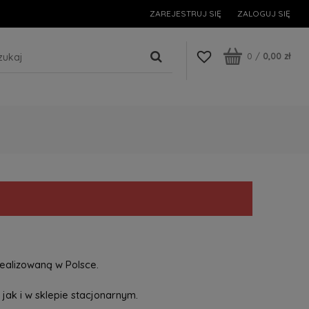
ZAREJESTRUJ SIĘ
ZALOGUJ SIĘ
0
/
0,00 zł
ealizowaną w Polsce.
jak i w sklepie stacjonarnym.