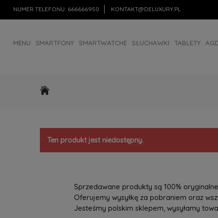
NUMER TELEFONU:
666666950
KONTAKT@DELUXURY.PL
MENU
SMARTFONY
SMARTWATCHE
SŁUCHAWKI
TABLETY
AG
AKCESORIA
OUTLET
Ten produkt jest niedostępny.
Sprzedawane produkty są 100% oryginalne, 
Oferujemy wysyłkę za pobraniem oraz wszys
Jesteśmy polskim sklepem, wysyłamy towary 