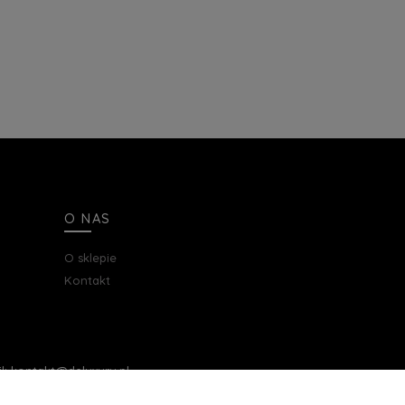
O NAS
O sklepie
Kontakt
ail: kontakt@deluxury.pl