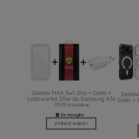
Zestaw MAX 3w1: Etui + Szkło +
Zestaw
Ładowarka 25W do Samsung A36
Szkło +
179,00 zł
247,00 zł
Do Koszyka
ZOBACZ WIĘCEJ