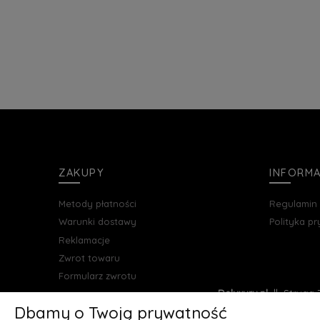
ZAKUPY
INFORM
Metody płatności
Regulamin
Warunki dostawy
Polityka p
Reklamacje
Zwrot towaru
Formularz zwrotu
Deluxury.pl
|| Struga 7
Dbamy o Twoją prywatność