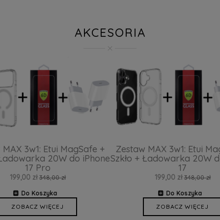
AKCESORIA
 MAX 3w1: Etui MagSafe +
Zestaw MAX 3w1: Etui Ma
 Ładowarka 20W do iPhone
Szkło + Ładowarka 20W d
17 Pro
17
199,00 zł
199,00 zł
348,00 zł
348,00 zł
Do Koszyka
Do Koszyka
ZOBACZ WIĘCEJ
ZOBACZ WIĘCEJ