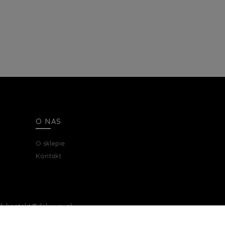
O NAS
O sklepie
Kontakt
ail: kontakt@deluxury.pl