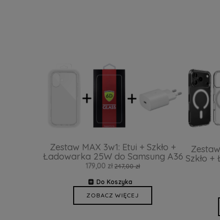
Zestaw MAX 3w1: Etui + Szkło +
Zestaw
Ładowarka 25W do Samsung A36
Szkło +
179,00 zł
247,00 zł
Do Koszyka
ZOBACZ WIĘCEJ