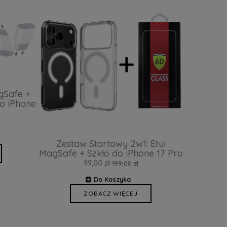
gSafe +
o iPhone
Zestaw Startowy 2w1: Etui
MagSafe + Szkło do iPhone 17 Pro
99,00 zł
199,00 zł
Do Koszyka
ZOBACZ WIĘCEJ