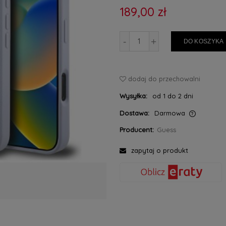
189,00 zł
-
+
DO KOSZYKA
dodaj do przechowalni
Wysyłka:
od 1 do 2 dni
Dostawa:
Darmowa
Producent:
Guess
Cena nie zawiera ewentualnych kosztów
płatności
zapytaj o produkt