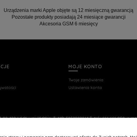
Urządzenia marki Apple objęte są 12 miesięczną gwarancją
Pozostałe produkty posiadają 24 miesiące gwarancji
Akcesoria GSM 6 miesięcy
ACJE
MOJE KONTO
Twoje zamówienia
rywatości
Ustawienia konta
, 90-420 Łódź, woj. łódzkie || NIP: 5252902064 || tel.: 666 666 950, e-m