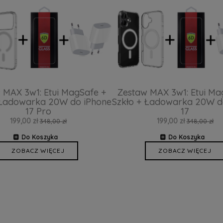
 MAX 3w1: Etui MagSafe +
Zestaw MAX 3w1: Etui Ma
 Ładowarka 20W do iPhone
Szkło + Ładowarka 20W d
17 Pro
17
199,00 zł
199,00 zł
348,00 zł
348,00 zł
Do Koszyka
Do Koszyka
ZOBACZ WIĘCEJ
ZOBACZ WIĘCEJ