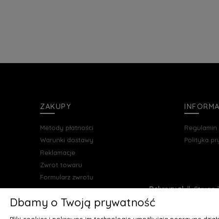
ZAKUPY
INFORM
Metody płatności
Regulamin
Warunki dostawy
Polityka p
Reklamacje
Zwrot towaru
Formularz zwrotu
Deluxury.pl
|| Struga 7
Dbamy o Twoją prywatność