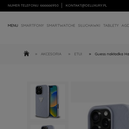
NUMER TELEFONU:
666666950
KONTAKT@DELUXURY.PL
MENU
SMARTFONY
SMARTWATCHE
SŁUCHAWKI
TABLETY
AG
AKCESORIA
OUTLET
»
»
»
AKCESORIA
ETUI
Guess nakładka Har