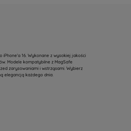
a nie zawiera ewentualnych kosztów
tności
go iPhone'a 16. Wykonane z wysokiej jakości
gów. Modele kompatybilne z MagSafe
zed zarysowaniami i wstrząsami. Wybierz
ną elegancją każdego dnia.