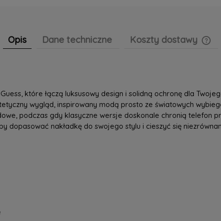
Opis
Dane techniczne
Koszty dostawy
Cen
pła
 Guess, które łączą luksusowy design i solidną ochronę dla Twoje
estetyczny wygląd, inspirowany modą prosto ze światowych wybie
e, podczas gdy klasyczne wersje doskonale chronią telefon pr
by dopasować nakładkę do swojego stylu i cieszyć się niezrówna
e