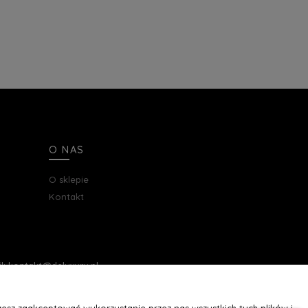
O NAS
O sklepie
Kontakt
ail: kontakt@deluxury.pl