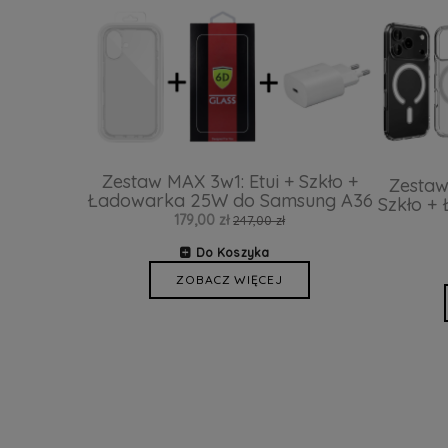
Zestaw MAX 3w1: Etui + Szkło +
Zestaw
Ładowarka 25W do Samsung A36
Szkło +
179,00 zł
247,00 zł
Do Koszyka
ZOBACZ WIĘCEJ