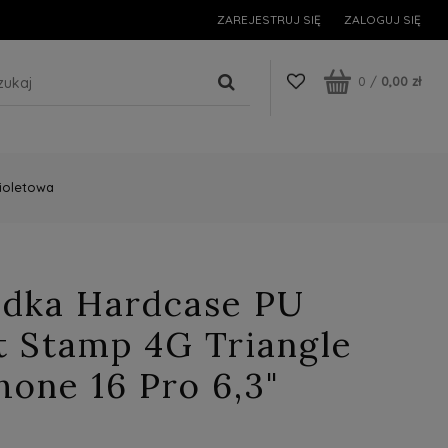
ZAREJESTRUJ SIĘ
ZALOGUJ SIĘ
0
/
0,00 zł
Fioletowa
adka Hardcase PU
t Stamp 4G Triangle
hone 16 Pro 6,3"