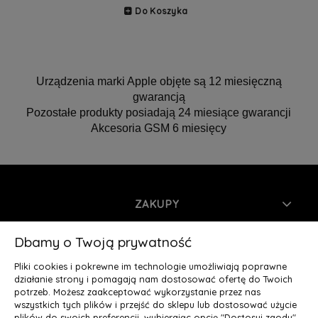
Do Koszyka
Urządzenia marki Apple objęte są 12 miesięczną
gwarancją
Pozostałe produkty posiadają 24 miesiące gwarancji
Akcesoria GSM 6 miesięcy
ZAKUPY
INFORMACJE
Dbamy o Twoją prywatność
Pliki cookies i pokrewne im technologie umożliwiają poprawne
MOJE KONTO
działanie strony i pomagają nam dostosować ofertę do Twoich
potrzeb. Możesz zaakceptować wykorzystanie przez nas
wszystkich tych plików i przejść do sklepu lub dostosować użycie
O NAS
plików do swoich preferencji, wybierając opcję "Dostosuj zgody".