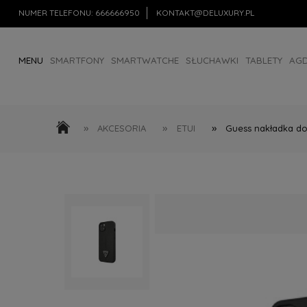
NUMER TELEFONU:
666666950
KONTAKT@DELUXURY.PL
MENU
SMARTFONY
SMARTWATCHE
SŁUCHAWKI
TABLETY
AG
AKCESORIA
OUTLET
»
»
»
AKCESORIA
ETUI
Guess nakładka do