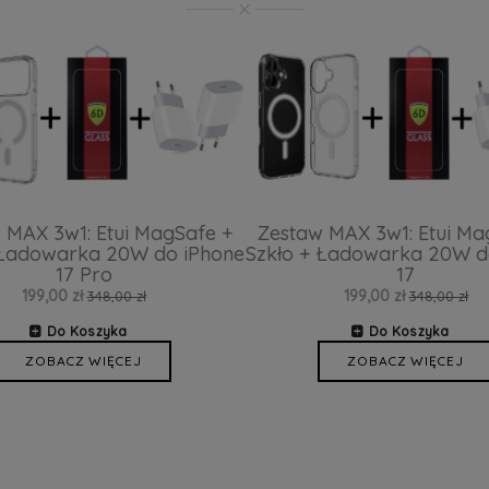
 MAX 3w1: Etui MagSafe +
Zestaw MAX 3w1: Etui Ma
 Ładowarka 20W do iPhone
Szkło + Ładowarka 20W d
17 Pro
17
199,00 zł
199,00 zł
348,00 zł
348,00 zł
Do Koszyka
Do Koszyka
ZOBACZ WIĘCEJ
ZOBACZ WIĘCEJ