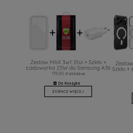
Zestaw MAX 3w1: Etui + Szkło +
Zestaw
Ładowarka 25W do Samsung A36
Szkło +
179,00 zł
247,00 zł
Do Koszyka
ZOBACZ WIĘCEJ