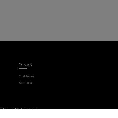
O NAS
O sklepie
Kontakt
ail: kontakt@deluxury.pl