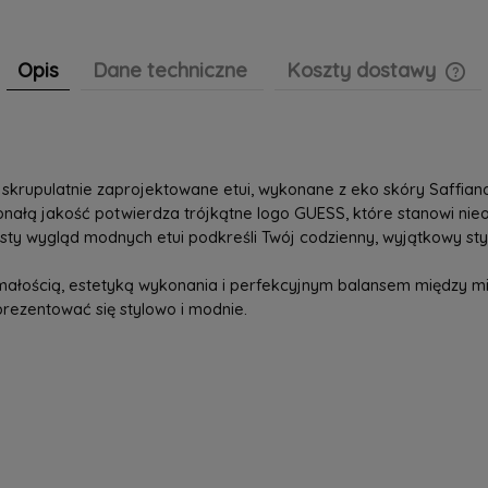
Opis
Dane techniczne
Koszty dostawy
Cen
pła
 skrupulatnie zaprojektowane etui, wykonane z eko skóry Saffian
onałą jakość potwierdza trójkątne logo GUESS, które stanowi n
sty wygląd modnych etui podkreśli Twój codzienny, wyjątkowy styl
ymałością, estetyką wykonania i perfekcyjnym balansem między m
prezentować się stylowo i modnie.