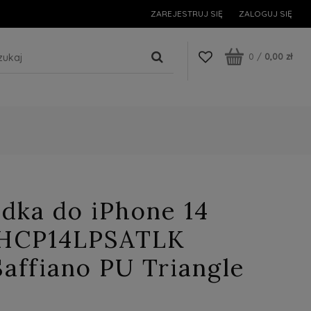
ZAREJESTRUJ SIĘ
ZALOGUJ SIĘ
0
/
0,00 zł
dka do iPhone 14
UHCP14LPSATLK
affiano PU Triangle