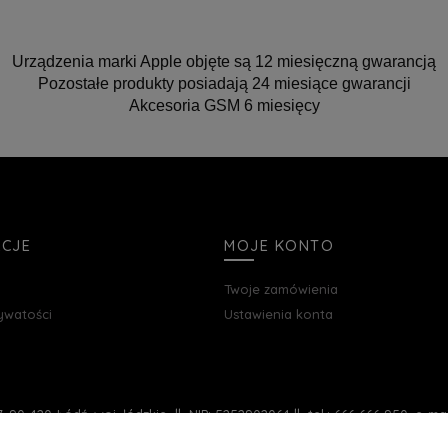
Urządzenia marki Apple objęte są 12 miesięczną gwarancją
Pozostałe produkty posiadają 24 miesiące gwarancji
Akcesoria GSM 6 miesięcy
ACJE
MOJE KONTO
Twoje zamówienia
rywatości
Ustawienia konta
, 90-420 Łódź, woj. łódzkie || NIP: 5252902064 || tel.: 666 666 950, e-m