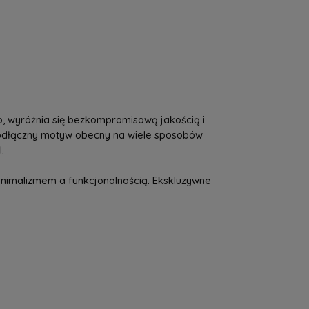
a nie zawiera ewentualnych kosztów
tności
o, wyróżnia się bezkompromisową jakością i
ieodłączny motyw obecny na wiele sposobów
.
inimalizmem a funkcjonalnością. Ekskluzywne