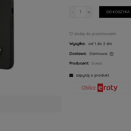
-
+
DO KOSZYKA
dodaj do przechowalni
Wysyłka:
od 1 do 2 dni
Dostawa:
Darmowa
Producent:
Guess
Cena nie zawiera ewentualnych kosztów
płatności
zapytaj o produkt