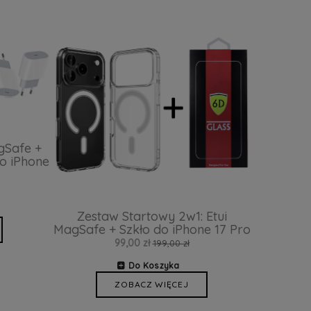
gSafe +
o iPhone
Zestaw Startowy 2w1: Etui
MagSafe + Szkło do iPhone 17 Pro
99,00 zł
199,00 zł
Do Koszyka
ZOBACZ WIĘCEJ