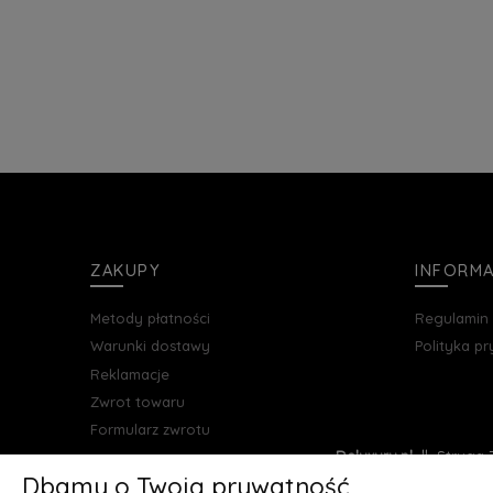
ZAKUPY
INFORM
Metody płatności
Regulamin
Warunki dostawy
Polityka p
Reklamacje
Zwrot towaru
Formularz zwrotu
Deluxury.pl
|| Struga 7
Dbamy o Twoją prywatność