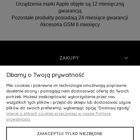
Urządzenia marki Apple objęte są 12 miesięczną
gwarancją
Pozostałe produkty posiadają 24 miesiące gwarancji
Akcesoria GSM 6 miesięcy
ZAKUPY
INFORMACJE
Dbamy o Twoją prywatność
Pliki cookies i pokrewne im technologie umożliwiają poprawne
MOJE KONTO
działanie strony i pomagają nam dostosować ofertę do Twoich
potrzeb. Możesz zaakceptować wykorzystanie przez nas
wszystkich tych plików i przejść do sklepu lub dostosować użycie
O NAS
plików do swoich preferencji, wybierając opcję "Dostosuj zgody".
Więcej o plikach cookies przeczytasz w naszej Polityce
Deluxury.pl
|| Struga 7, 90-420 Łódź, woj. łódzkie || NIP:
prywatności.
5252902064 || tel.: 666 666 950, e-mail: kontakt@deluxury.pl
ZAAKCEPTUJ TYLKO NIEZBĘDNE