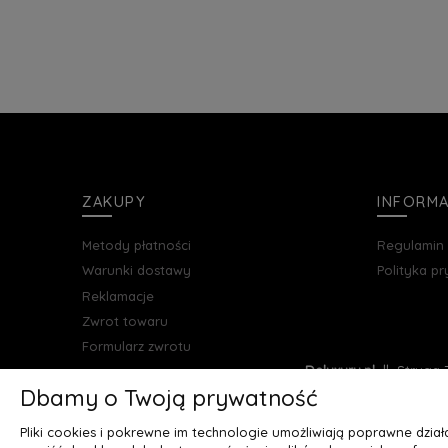
ZAKUPY
INFORM
Metody płatności
Regulamin
Warunki dostawy
Polityka p
Reklamacje
Zwrot towaru
Formularz zwrotu
Deluxury.pl
|| Struga 7
Dbamy o Twoją prywatność
Pliki cookies i pokrewne im technologie umożliwiają poprawne dzia