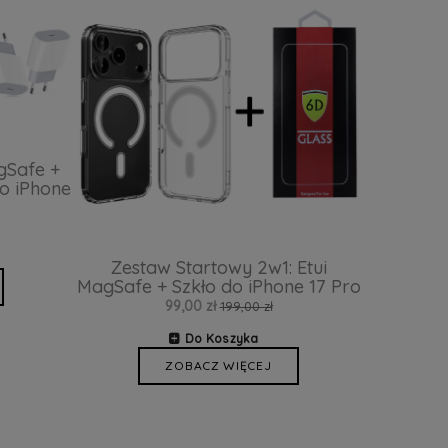
gSafe +
o iPhone
Zestaw Startowy 2w1: Etui
MagSafe + Szkło do iPhone 17 Pro
99,00 zł
199,00 zł
Do Koszyka
ZOBACZ WIĘCEJ