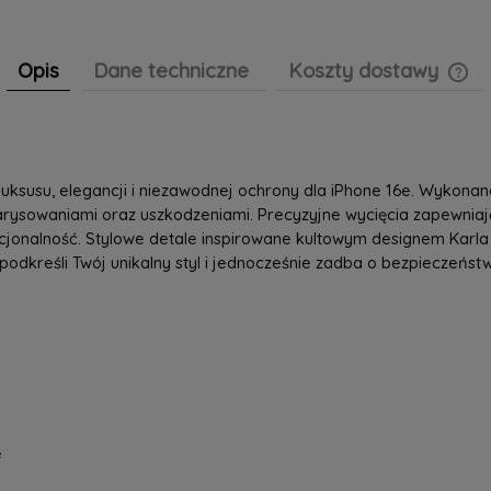
Opis
Dane techniczne
Koszty dostawy
Cen
pła
luksusu, elegancji i niezawodnej ochrony dla iPhone 16e. Wykonan
zarysowaniami oraz uszkodzeniami. Precyzyjne wycięcia zapewniaj
kcjonalność. Stylowe detale inspirowane kultowym designem Karla
podkreśli Twój unikalny styl i jednocześnie zadba o bezpieczeńst
e