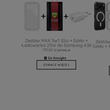
Zestaw MAX 3w1: Etui + Szkło +
Zestaw
Ładowarka 25W do Samsung A36
Szkło +
179,00 zł
247,00 zł
Do Koszyka
ZOBACZ WIĘCEJ