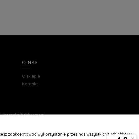
O NAS
O sklepie
Kontakt
ail: kontakt@deluxury.pl
esz zaakceptować wykorzystanie przez nas wszystkich tych plików i