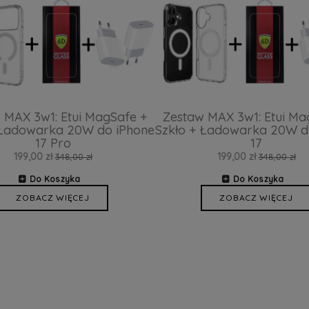
 MAX 3w1: Etui MagSafe +
Zestaw MAX 3w1: Etui Ma
 Ładowarka 20W do iPhone
Szkło + Ładowarka 20W d
17 Pro
17
199,00 zł
199,00 zł
348,00 zł
348,00 zł
Do Koszyka
Do Koszyka
ZOBACZ WIĘCEJ
ZOBACZ WIĘCEJ