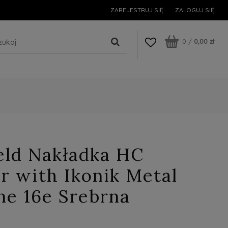
ZAREJESTRUJ SIĘ
ZALOGUJ SIĘ
0
/
0,00 zł
eld Nakładka HC
er with Ikonik Metal
ne 16e Srebrna