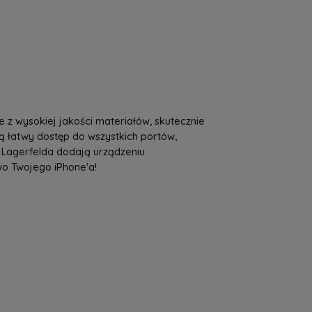
a nie zawiera ewentualnych kosztów
tności
e z wysokiej jakości materiałów, skutecznie
ą łatwy dostęp do wszystkich portów,
 Lagerfelda dodają urządzeniu
wo Twojego iPhone'a!