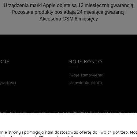
Urządzenia marki Apple objęte są 12 miesięczną gwarancją
Pozostałe produkty posiadają 24 miesiące gwarancji
Akcesoria GSM 6 miesięcy
ACJE
MOJE KONTO
Twoje zamówienia
rywatości
Ustawienia konta
, 90-420 Łódź, woj. łódzkie || NIP: 5252902064 || tel.: 666 666 950, e-m
łanie strony i pomagają nam dostosować ofertę do Twoich potrzeb. Moż