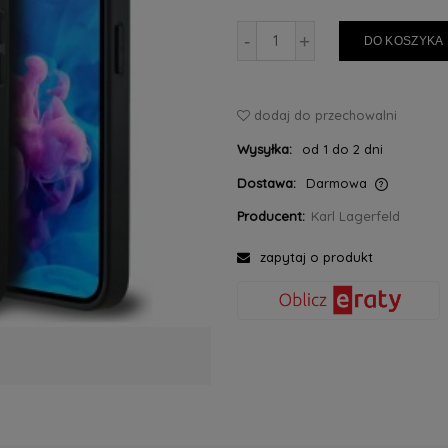
-
+
DO KOSZYKA
dodaj do przechowalni
Wysyłka:
od 1 do 2 dni
Dostawa:
Darmowa
Producent:
Karl Lagerfeld
Cena nie zawiera ewentualnych kosztów
płatności
zapytaj o produkt