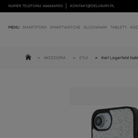
NUMER TELEFONU:
666666950
KONTAKT@DELUXURY.PL
MENU
SMARTFONY
SMARTWATCHE
SŁUCHAWKI
TABLETY
AG
AKCESORIA
OUTLET
»
»
»
AKCESORIA
ETUI
Karl Lagerfeld Nak