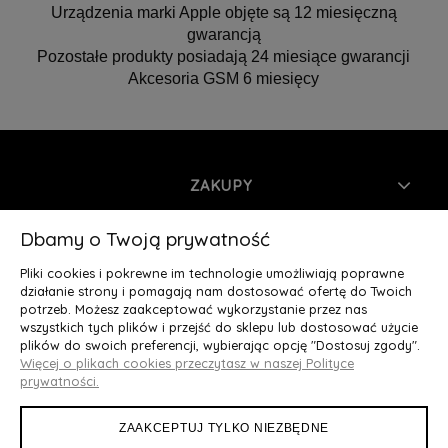
Urządzenia marki Apple objęte są 12 miesięczną
gwarancją
Pozostałe produkty posiadają 24 miesiące gwarancji
Akcesoria GSM 6 miesięcy
ZAKUPY
INFORMACJE
Dbamy o Twoją prywatność
Pliki cookies i pokrewne im technologie umożliwiają poprawne
MOJE KONTO
działanie strony i pomagają nam dostosować ofertę do Twoich
potrzeb. Możesz zaakceptować wykorzystanie przez nas
wszystkich tych plików i przejść do sklepu lub dostosować użycie
O NAS
plików do swoich preferencji, wybierając opcję "Dostosuj zgody".
Więcej o plikach cookies przeczytasz w naszej Polityce
Deluxury.pl
|| Struga 7, 90-420 Łódź, woj. łódzkie || NIP:
prywatności.
5252902064 || tel.: 666 666 950, e-mail: kontakt@deluxury.pl
ZAAKCEPTUJ TYLKO NIEZBĘDNE