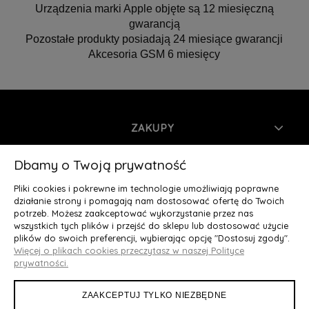
Urządzenia marki Apple objęte są 12 miesięczną
gwarancją
Pozostałe produkty posiadają 24 miesiące gwarancji
Akcesoria GSM 6 miesięcy
ZAKUPY
INFORMACJE
Dbamy o Twoją prywatność
Pliki cookies i pokrewne im technologie umożliwiają poprawne
MOJE KONTO
działanie strony i pomagają nam dostosować ofertę do Twoich
potrzeb. Możesz zaakceptować wykorzystanie przez nas
wszystkich tych plików i przejść do sklepu lub dostosować użycie
O NAS
plików do swoich preferencji, wybierając opcję "Dostosuj zgody".
Więcej o plikach cookies przeczytasz w naszej Polityce
Deluxury.pl
|| Struga 7, 90-420 Łódź, woj. łódzkie || NIP:
prywatności.
5252902064 || tel.: 666 666 950, e-mail: kontakt@deluxury.pl
ZAAKCEPTUJ TYLKO NIEZBĘDNE