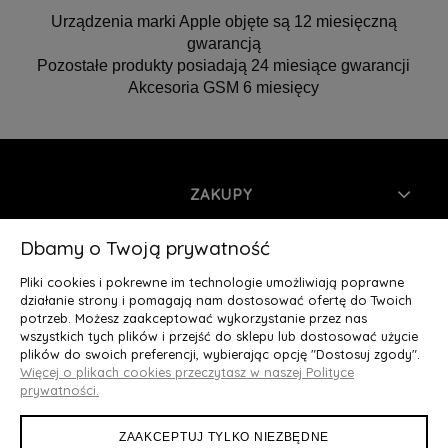
Urządzenia marki Apple objęte są 12 miesięczną
gwarancją
Pozostałe produkty posiadają 24 miesiące gwarancji
Akcesoria GSM 6 miesięcy
ZAKUPY
INFORMACJE
Dbamy o Twoją prywatność
Pliki cookies i pokrewne im technologie umożliwiają poprawne
MOJE KONTO
działanie strony i pomagają nam dostosować ofertę do Twoich
potrzeb. Możesz zaakceptować wykorzystanie przez nas
wszystkich tych plików i przejść do sklepu lub dostosować użycie
O NAS
plików do swoich preferencji, wybierając opcję "Dostosuj zgody".
Więcej o plikach cookies przeczytasz w naszej Polityce
Deluxury.pl
|| Struga 7, 90-420 Łódź, woj. łódzkie || NIP:
prywatności.
5252902064 || tel.: 666 666 950, e-mail: kontakt@deluxury.pl
ZAAKCEPTUJ TYLKO NIEZBĘDNE