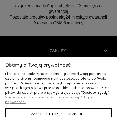
Urządzenia marki Apple objęte są 12 miesięczną
gwarancją
Pozostałe produkty posiadają 24 miesiące gwarancji
Akcesoria GSM 6 miesięcy
ZAKUPY
INFORMACJE
Dbamy o Twoją prywatność
Pliki cookies i pokrewne im technologie umożliwiają poprawne
MOJE KONTO
działanie strony i pomagają nam dostosować ofertę do Twoich
potrzeb. Możesz zaakceptować wykorzystanie przez nas
wszystkich tych plików i przejść do sklepu lub dostosować użycie
O NAS
plików do swoich preferencji, wybierając opcję "Dostosuj zgody".
Więcej o plikach cookies przeczytasz w naszej Polityce
Deluxury.pl
|| Struga 7, 90-420 Łódź, woj. łódzkie || NIP:
prywatności.
5252902064 || tel.: 666 666 950, e-mail: kontakt@deluxury.pl
ZAAKCEPTUJ TYLKO NIEZBĘDNE