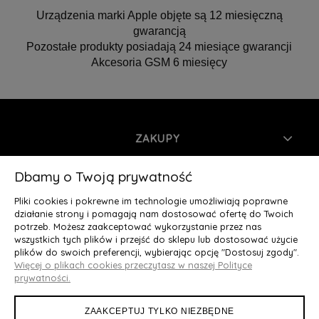
Urządzenia marki Apple objęte są 12 miesięczną
gwarancją
Pozostałe produkty posiadają 24 miesiące gwarancji
Akcesoria GSM 6 miesięcy
ZAKUPY
INFORMACJE
Dbamy o Twoją prywatność
Pliki cookies i pokrewne im technologie umożliwiają poprawne
MOJE KONTO
działanie strony i pomagają nam dostosować ofertę do Twoich
potrzeb. Możesz zaakceptować wykorzystanie przez nas
wszystkich tych plików i przejść do sklepu lub dostosować użycie
O NAS
plików do swoich preferencji, wybierając opcję "Dostosuj zgody".
Więcej o plikach cookies przeczytasz w naszej Polityce
Deluxury.pl
|| Struga 7, 90-420 Łódź, woj. łódzkie || NIP:
prywatności.
5252902064 || tel.: 666 666 950, e-mail: kontakt@deluxury.pl
ZAAKCEPTUJ TYLKO NIEZBĘDNE