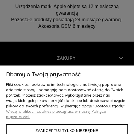
Urządzenia marki Apple objęte są 12 miesięczną
gwarancją
Pozostałe produkty posiadają 24 miesiące gwarancji
Akcesoria GSM 6 miesięcy
ZAKUPY
INFORMACJE
Dbamy o Twoją prywatność
Pliki cookies i pokrewne im technologie umożliwiają poprawne
MOJE KONTO
działanie strony i pomagają nam dostosować ofertę do Twoich
potrzeb. Możesz zaakceptować wykorzystanie przez nas
wszystkich tych plików i przejść do sklepu lub dostosować użycie
O NAS
plików do swoich preferencji, wybierając opcję "Dostosuj zgody".
Więcej o plikach cookies przeczytasz w naszej Polityce
Deluxury.pl
|| Struga 7, 90-420 Łódź, woj. łódzkie || NIP:
prywatności.
5252902064 || tel.: 666 666 950, e-mail: kontakt@deluxury.pl
ZAAKCEPTUJ TYLKO NIEZBĘDNE