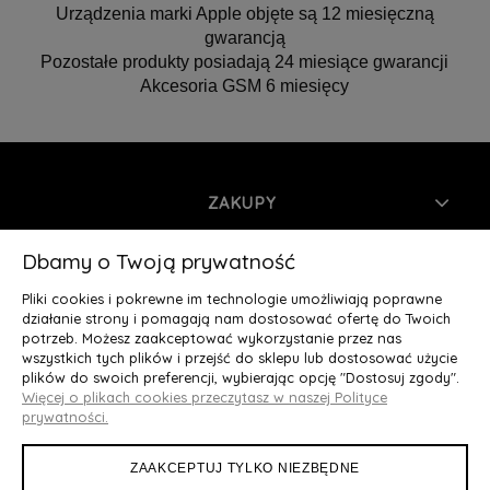
Urządzenia marki Apple objęte są 12 miesięczną
gwarancją
Pozostałe produkty posiadają 24 miesiące gwarancji
Akcesoria GSM 6 miesięcy
ZAKUPY
INFORMACJE
Dbamy o Twoją prywatność
Pliki cookies i pokrewne im technologie umożliwiają poprawne
MOJE KONTO
działanie strony i pomagają nam dostosować ofertę do Twoich
potrzeb. Możesz zaakceptować wykorzystanie przez nas
wszystkich tych plików i przejść do sklepu lub dostosować użycie
O NAS
plików do swoich preferencji, wybierając opcję "Dostosuj zgody".
Więcej o plikach cookies przeczytasz w naszej Polityce
Deluxury.pl
|| Struga 7, 90-420 Łódź, woj. łódzkie || NIP:
prywatności.
5252902064 || tel.: 666 666 950, e-mail: kontakt@deluxury.pl
ZAAKCEPTUJ TYLKO NIEZBĘDNE