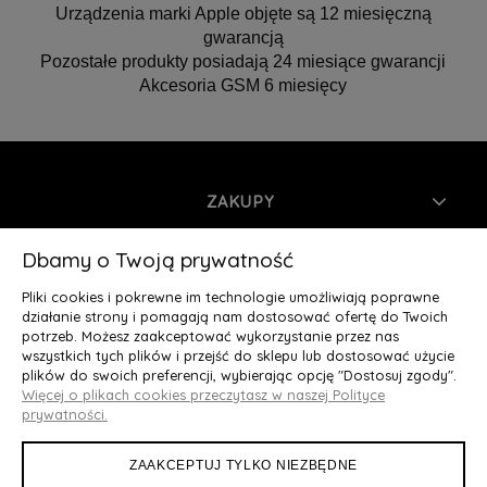
Urządzenia marki Apple objęte są 12 miesięczną
gwarancją
Pozostałe produkty posiadają 24 miesiące gwarancji
Akcesoria GSM 6 miesięcy
ZAKUPY
INFORMACJE
Dbamy o Twoją prywatność
Pliki cookies i pokrewne im technologie umożliwiają poprawne
MOJE KONTO
działanie strony i pomagają nam dostosować ofertę do Twoich
potrzeb. Możesz zaakceptować wykorzystanie przez nas
wszystkich tych plików i przejść do sklepu lub dostosować użycie
O NAS
plików do swoich preferencji, wybierając opcję "Dostosuj zgody".
Więcej o plikach cookies przeczytasz w naszej Polityce
Deluxury.pl
|| Struga 7, 90-420 Łódź, woj. łódzkie || NIP:
prywatności.
5252902064 || tel.: 666 666 950, e-mail: kontakt@deluxury.pl
ZAAKCEPTUJ TYLKO NIEZBĘDNE