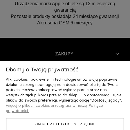
Urządzenia marki Apple objęte są 12 miesięczną
gwarancją
Pozostałe produkty posiadają 24 miesiące gwarancji
Akcesoria GSM 6 miesięcy
ZAKUPY
INFORMACJE
Dbamy o Twoją prywatność
Pliki cookies i pokrewne im technologie umożliwiają poprawne
MOJE KONTO
działanie strony i pomagają nam dostosować ofertę do Twoich
potrzeb. Możesz zaakceptować wykorzystanie przez nas
wszystkich tych plików i przejść do sklepu lub dostosować użycie
O NAS
plików do swoich preferencji, wybierając opcję "Dostosuj zgody".
Więcej o plikach cookies przeczytasz w naszej Polityce
Deluxury.pl
|| Struga 7, 90-420 Łódź, woj. łódzkie || NIP:
prywatności.
5252902064 || tel.: 666 666 950, e-mail: kontakt@deluxury.pl
ZAAKCEPTUJ TYLKO NIEZBĘDNE