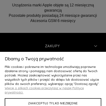
Urządzenia marki Apple objęte są 12 miesięczną
gwarancją
Pozostałe produkty posiadają 24 miesiące gwarancji
Akcesoria GSM 6 miesięcy
ZAKUPY
INFORMACJE
Dbamy o Twoją prywatność
Pliki cookies i pokrewne im technologie umożliwiają poprawne
MOJE KONTO
działanie strony i pomagają nam dostosować ofertę do Twoich
potrzeb. Możesz zaakceptować wykorzystanie przez nas
wszystkich tych plików i przejść do sklepu lub dostosować użycie
O NAS
plików do swoich preferencji, wybierając opcję "Dostosuj zgody".
Więcej o plikach cookies przeczytasz w naszej Polityce
Deluxury.pl
|| Struga 7, 90-420 Łódź, woj. łódzkie || NIP:
prywatności.
5252902064 || tel.: 666 666 950, e-mail: kontakt@deluxury.pl
ZAAKCEPTUJ TYLKO NIEZBĘDNE