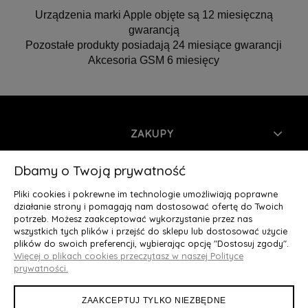
Urządzenia marki Apple objęte są 12 miesięczną
gwarancją
Pozostałe produkty posiadają 24 miesiące gwarancji
Akcesoria GSM 6 miesięcy
ZAKUPY
INFORMACJE
Dbamy o Twoją prywatność
Pliki cookies i pokrewne im technologie umożliwiają poprawne
MOJE KONTO
działanie strony i pomagają nam dostosować ofertę do Twoich
potrzeb. Możesz zaakceptować wykorzystanie przez nas
wszystkich tych plików i przejść do sklepu lub dostosować użycie
O NAS
plików do swoich preferencji, wybierając opcję "Dostosuj zgody".
Więcej o plikach cookies przeczytasz w naszej Polityce
Deluxury.pl
|| Struga 7, 90-420 Łódź, woj. łódzkie || NIP:
prywatności.
5252902064 || tel.: 666 666 950, e-mail: kontakt@deluxury.pl
ZAAKCEPTUJ TYLKO NIEZBĘDNE